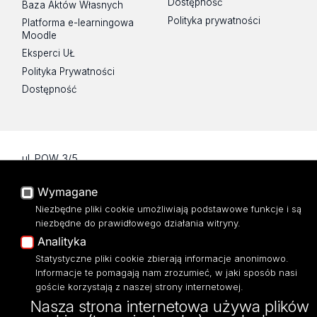
Dostępność
Baza Aktów Własnych
Polityka prywatności
Platforma e-learningowa
Moodle
Eksperci UŁ
Polityka Prywatności
Dostępność
ul. POW 3/5,
90-255 Łódź
tel: 42/635 53 56
Wymagane
fax: 42/635 50 32
Niezbędne pliki cookie umożliwiają podstawowe funkcje i są
niezbędne do prawidłowego działania witryny.
Analityka
Statystyczne pliki cookie zbierają informacje anonimowo.
Informacje te pomagają nam zrozumieć, w jaki sposób nasi
goście korzystają z naszej strony internetowej.
Nasza strona internetowa używa plików