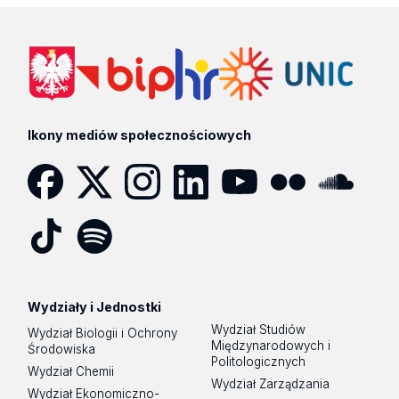
Ikony mediów społecznościowych
Facebook
Twitter
Instagram
LinkedIn
YouTube
Flickr
SoundCloud
Tik
Spotify
Podcast
Tok
Wydziały i Jednostki
Wydział Studiów
Wydział Biologii i Ochrony
Międzynarodowych i
Środowiska
Politologicznych
Wydział Chemii
Wydział Zarządzania
Wydział Ekonomiczno-