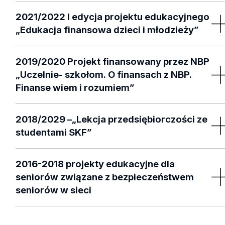
pieniądzem, cyberbezpieczeństwem, inflacją, formami
Materiały edukacyjne wzbogacone o zagadnienia związa
inwestowania.
2021/2022 I edycja projektu edukacyjnego
z inflacją.
„Edukacja finansowa dzieci i młodzieży”
Wizyty w przedszkolach, szkołach podstawowych i
2019/2020 Projekt finansowany przez NBP
ponadpodstawowych. Tematyka dostosowana do odbiorców związa
„Uczelnie- szkołom. O finansach z NBP.
z formami pieniądza, bezpieczeństwem, bankowością elektroniczną,
Finanse wiem i rozumiem”
formami oszczędzania.
Projekt edukacyjny skierowany do uczniów szkół
2018/2029 –„Lekcja przedsiębiorczości ze
podstawowych i ponadpodstawowych. Projekt z uwagi 
studentami SKF”
pandemię realizowany zdalnie w formie warsztatów
obejmujących gry i zabawy o tematyce finansowej.
Projekt skierowany do uczniów szkół
2016-2018 projekty edukacyjne dla
ponadpodstawowych, w ramach lekcji przedsiębiorczości
seniorów związane z bezpieczeństwem
Studenci odwiedzali placówki z materiałami edukacyjnymi 
seniorów w sieci
zestawem gier. Realizowane tematy to: Przyjazny PIT,
Cyberbezpieczeństwa.