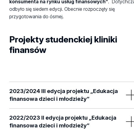
konsumenta na rynku usług finansowych”
. Dotychcz
odbyło się siedem edycji. Obecnie rozpoczęły się
przygotowania do ósmej.
Projekty studenckiej kliniki
finansów
2023/2024 III edycja projektu „Edukacja
finansowa dzieci i młodzieży”
Warsztaty edukacyjne dla przedszkolaków, młodzieży szk
2022/2023 II edycja projektu „Edukacja
podstawowych oraz szkół ponadpodstawowych. Materia
finansowa dzieci i młodzieży”
edukacyjne związane z zagadnieniami związanymi z