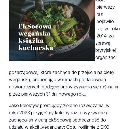
Jadłodzielnia.
pierwszy
raz
ZAKUPY:
pojawiło
się w roku
Wdrożenie zasady 5R – realizowanie wyłącznie
2014 za
niezbędnych zakupów;
sprawą
Stosowanie zielonych (zrównoważonych) zakupów
brytyjskiej
publicznych;
organizacji
Wyznaczenie docelowych zielonych standardów w
zakresie zakupów sprzętu biurowego i materiałów
pozarządowej, która zachęca do przejścia na dietę
eksploatacyjnych i długości okresu przejściowego.
wegańską, proponując w ramach postanowień
noworocznych podjęcie próby żywienia się roślinami
OBIEG DOKUMENTÓW:
przez pierwszych 31 dni nowego roku.
Przejście na elektroniczny obieg dokumentów.
Jako kolektyw promujący zielone rozwiązania, w
roku 2023 przyjęliśmy kolejny raz to wyzwanie i
zachęcaliśmy całą EkSocową społeczność do
udziału w akcji „Veganuary: Gotuj roślinnie z EKO