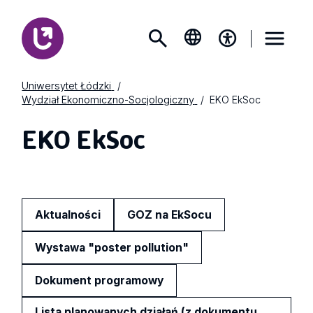
Uniwersytet Łódzki
Wydział Ekonomiczno-Socjologiczny
EKO EkSoc
EKO EkSoc
Aktualności
GOZ na EkSocu
Wystawa "poster pollution"
Dokument programowy
Lista planowanych działań (z dokumentu