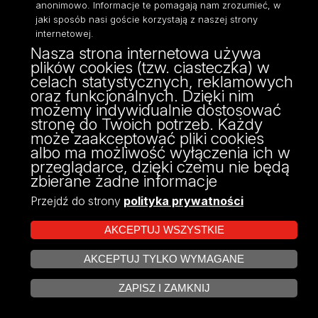
anonimowo. Informacje te pomagają nam zrozumieć, w
Mapa Strony
Portal Pracowniczy
jaki sposób nasi goście korzystają z naszej strony
Dostępność
Baza Aktów Własnych
internetowej.
Polityka prywatności
Nasza strona internetowa używa
Platforma e-learningowa
plików cookies (tzw. ciasteczka) w
Moodle
celach statystycznych, reklamowych
Eksperci UŁ
oraz funkcjonalnych. Dzięki nim
Polityka Prywatności
możemy indywidualnie dostosować
Dostępność
stronę do Twoich potrzeb. Każdy
może zaakceptować pliki cookies
albo ma możliwość wyłączenia ich w
przeglądarce, dzięki czemu nie będą
zbierane żadne informacje
ul. POW 3/5,
Przejdź do strony
polityka prywatności
90-255 Łódź
tel: 42/635 53 56
AKCEPTUJ WSZYSTKIE
fax: 42/635 50 32
AKCEPTUJ TYLKO WYMAGANE
ZARZĄDZAJ COOKIES
ZAPISZ I ZAMKNIJ