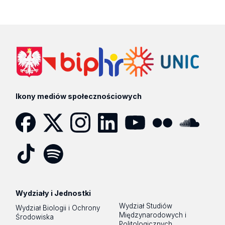
Ikony mediów społecznościowych
Facebook
Twitter
Instagram
LinkedIn
YouTube
Flickr
SoundCloud
Tik
Spotify
Podcast
Tok
Wydziały i Jednostki
Wydział Studiów
Wydział Biologii i Ochrony
Międzynarodowych i
Środowiska
Politologicznych