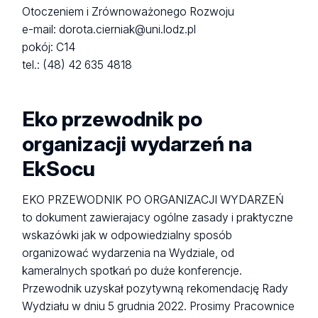
Segregacja śmieci;
Otoczeniem i Zrównoważonego Rozwoju
Zbieranie makulatury;
e-mail: dorota.cierniak@uni.lodz.pl
Zbieranie baterii;
pokój: C14
Akcje edukacyjne, jak sortować odpady;
tel.: (48) 42 635 4818
ZIELEŃ WEWNĄTRZ BUDYNKÓW:
Rośliny w ciągach komunikacyjnych, salach
Eko przewodnik po
wykładowych, gabinetach pracowników.
organizacji wydarzeń na
EkSocu
WYDARZENIA ORGANIZOWANE NA WYDZIALE:
Informator/zakładka/baner na temat projektu EKO EkSoc
EKO PRZEWODNIK PO ORGANIZACJI WYDARZEŃ
na stronie internetowej Wydziału;
to dokument zawierajacy ogólne zasady i praktyczne
Promocja projektu EKO EkSoc wśród studentów i
wskazówki jak w odpowiedzialny sposób
organizować wydarzenia na Wydziale, od
pracowników;
kameralnych spotkań po duże konferencje.
Eko-standardy dla konferencji i seminariów w zakresie
Przewodnik uzyskał pozytywną rekomendację Rady
materiałów informacyjnych i promocyjnych;
Wydziału w dniu 5 grudnia 2022. Prosimy Pracownice
identyfikatorów, wykorzystywanych naczyń, zakupów