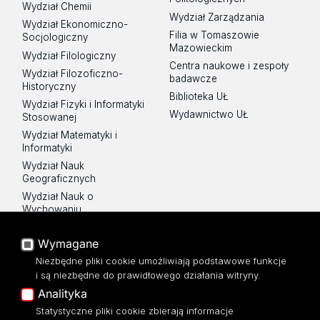
Wydział Chemii
Wydział Zarządzania
Wydział Ekonomiczno-
Filia w Tomaszowie
Socjologiczny
Mazowieckim
Wydział Filologiczny
Centra naukowe i zespoły
Wydział Filozoficzno-
badawcze
Historyczny
Biblioteka UŁ
Wydział Fizyki i Informatyki
Wydawnictwo UŁ
Stosowanej
Wydział Matematyki i
Informatyki
Wydział Nauk
Geograficznych
Wydział Nauk o
Wychowaniu
Wydział Prawa i
Administracji
Wymagane
Niezbędne pliki cookie umożliwiają podstawowe funkcje
i są niezbędne do prawidłowego działania witryny.
Na skróty
Analityka
Sklep UŁ
Poczta UŁ
Statystyczne pliki cookie zbierają informacje
Lista wydziałów i jednostek
USOSWeb