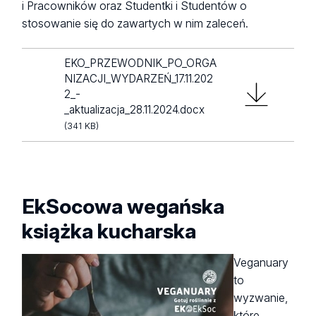
i Pracowników oraz Studentki i Studentów o
usług gastronomicznych i in. materiałów;
stosowanie się do zawartych w nim zaleceń.
Eko-standardy dla gości Wydziału;
Wideokonferencje.
EKO_PRZEWODNIK_PO_ORGA
NIZACJI_WYDARZEŃ_17.11.202
GASTRONOMIA:
2_-
_aktualizacja_28.11.2024.docx
Bezwzględny zakaz wykorzystywania na Wydziale naczyń
(341 KB)
i sztućców jednorazowych;
Wymóg uwzględniania w menu opcji wegetariańskiej i
wegańskiej;
Maszyny vendingowe obsługujące własne kubki;
EkSocowa wegańska
Korzystanie z wydziałowych sprzętów, szklanek,
książka kucharska
dzbanków, termosów, itp. podczas różnych wydarzeń
organizowanych przez koła naukowe/ jednostki
Veganuary
wydziałowe;
to
Rezygnacja z wody butelkowanej – woda z kranu
wyzwanie,
serwowana w dzbankach;
które