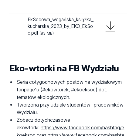
EkSocowa_wegańska_książka_
kucharska_2023_by_EKO_EkSo
c.pdf
(83 MB)
Eko-wtorki na FB Wydziału
Seria cotygodnowych postów na wydziałowym
fanpage'u (#ekowtorek, #ekoeksoc) dot.
tematów ekologicznych.
Tworzona przy udziale studentów i pracowników
Wydziału.
Zobacz dotychczasowe
ekowtorki:
https://www.facebook.com/hashtag/e
koeksoc
oraz
https://www.facebook.com/hashta