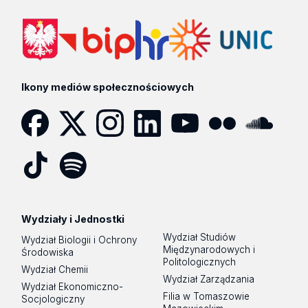
Ikony mediów społecznościowych
Facebook
Twitter
Instagram
LinkedIn
YouTube
Flickr
SoundCloud
Tik
Spotify
Podcast
Tok
Wydziały i Jednostki
Wydział Studiów
Wydział Biologii i Ochrony
Międzynarodowych i
Środowiska
Politologicznych
Wydział Chemii
Wydział Zarządzania
Wydział Ekonomiczno-
Filia w Tomaszowie
Socjologiczny