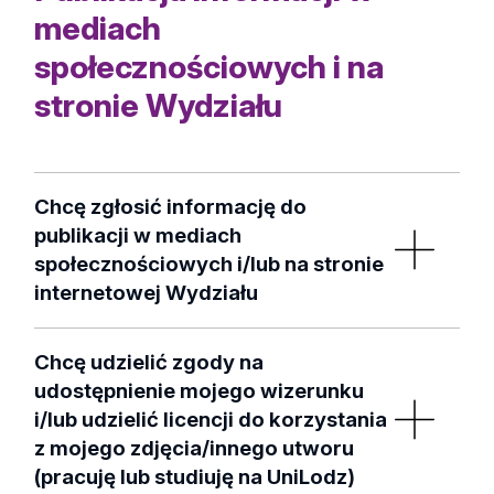
mediach
społecznościowych i na
stronie Wydziału
Chcę zgłosić informację do
publikacji w mediach
społecznościowych i/lub na stronie
internetowej Wydziału
Jeśli chcą Państwo, aby informacja o
Chcę udzielić zgody na
organizowanym przez Państwa wydarzeniu,
udostępnienie mojego wizerunku
konferencji lub ważnej aktualności została
i/lub udzielić licencji do korzystania
opublikowana jako:
z mojego zdjęcia/innego utworu
aktualność na stronie internetowej Wydziału;
(pracuję lub studiuję na UniLodz)