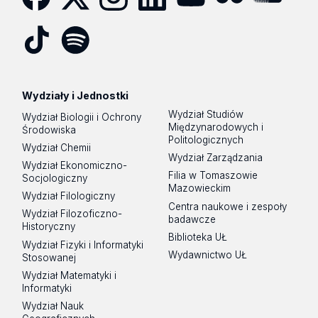
Facebook
Twitter
Instagram
LinkedIn
YouTube
Flickr
SoundCloud
Tik
Spotify
Podcast
Tok
Wydziały i Jednostki
Wydział Studiów
Wydział Biologii i Ochrony
Międzynarodowych i
Środowiska
Politologicznych
Wydział Chemii
Wydział Zarządzania
Wydział Ekonomiczno-
Filia w Tomaszowie
Socjologiczny
Mazowieckim
Wydział Filologiczny
Centra naukowe i zespoły
Wydział Filozoficzno-
badawcze
Historyczny
Biblioteka UŁ
Wydział Fizyki i Informatyki
Wydawnictwo UŁ
Stosowanej
Wydział Matematyki i
Informatyki
Wydział Nauk