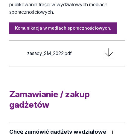
publikowania treści w wydziałowych mediach
Dane kontaktowe:
społecznościowych.
Biblioteka Uniwersytetu Łódzkiego
Jana Matejki 32/38, 90-237 Łódź.
sklep@uni.lodz.pl
Komunikacja w mediach społecznościowych.
tel. (042) 635 60 50
zasady_SM_2022.pdf
Zamawianie / zakup
gadżetów
Chcę zamówić gadżety wydziałowe