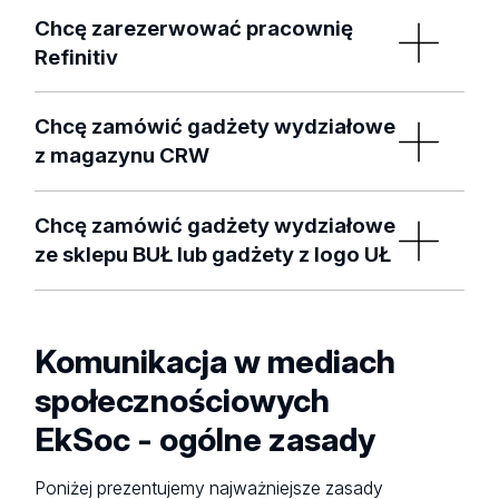
Formularz rezerwacji sali konsumpcyjnej C02
Chcę zarezerwować pracownię
Refinitiv
Formularz Rezerwacji Pracowni Refinitiv
Chcę zamówić gadżety wydziałowe
z magazynu CRW
Formularz zamówienia dostępny jest pod
Chcę zamówić gadżety wydziałowe
linkiem
https://forms.office.com/e/AR0N1Q95Vw
ze sklepu BUŁ lub gadżety z logo UŁ
Gadżety z zasobów CRW są dostępne tylko dla
W Sklepie UŁ gadżety z logo Wydziału może
jednostek UŁ - CRW nie sprzedaje gadżetów
zakupić każdy pracownik, student lub sympatyk
pracownikom ani studentom.
Komunikacja w mediach
EkSocu - zachęcamy do zapoznania się z
ofertą
.
społecznościowych
Dostępne są także
inne materiały z logo UŁ
.
EkSoc - ogólne zasady
Jednostki UŁ składają zamówienia za
pośrednictwem
formularza
(w niższych cenach).
Poniżej prezentujemy najważniejsze zasady