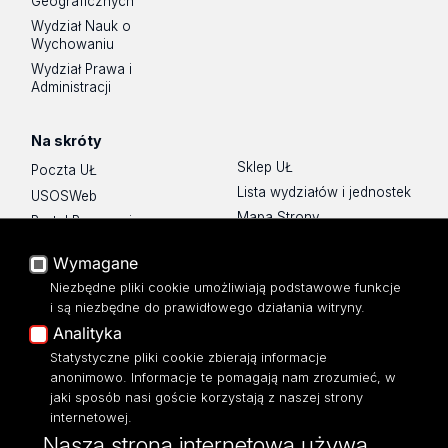
Geograficznych
Wydział Nauk o
Wychowaniu
Wydział Prawa i
Administracji
Na skróty
Sklep UŁ
Poczta UŁ
Lista wydziałów i jednostek
USOSWeb
Mapa Strony
Portal Pracowniczy
Dostępność
Baza Aktów Własnych
Wymagane
Polityka prywatności
Platforma e-learningowa
Niezbędne pliki cookie umożliwiają podstawowe funkcje
Moodle
i są niezbędne do prawidłowego działania witryny.
Eksperci UŁ
Analityka
Polityka Prywatności
Statystyczne pliki cookie zbierają informacje
Dostępność
anonimowo. Informacje te pomagają nam zrozumieć, w
jaki sposób nasi goście korzystają z naszej strony
internetowej.
Nasza strona internetowa używa