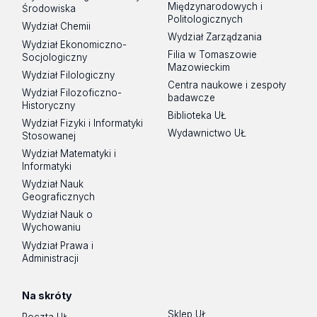
Międzynarodowych i
Środowiska
Politologicznych
Wydział Chemii
Wydział Zarządzania
Wydział Ekonomiczno-
Filia w Tomaszowie
Socjologiczny
Mazowieckim
Wydział Filologiczny
Centra naukowe i zespoły
Wydział Filozoficzno-
badawcze
Historyczny
Biblioteka UŁ
Wydział Fizyki i Informatyki
Wydawnictwo UŁ
Stosowanej
Wydział Matematyki i
Informatyki
Wydział Nauk
Geograficznych
Wydział Nauk o
Wychowaniu
Wydział Prawa i
Administracji
Na skróty
Sklep UŁ
Poczta UŁ