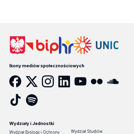
Ikony mediów społecznościowych
Facebook
Twitter
Instagram
LinkedIn
YouTube
Flickr
SoundCloud
Tik
Spotify
Podcast
Tok
Wydziały i Jednostki
Wydział Studiów
Wydział Biologii i Ochrony