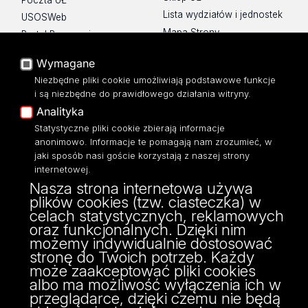
Lista wydziałów i jednostek
USOSWeb
Mapa Strony
Portal Pracowniczy
Dostępność
Baza Aktów Własnych
Wymagane
Polityka prywatności
Platforma e-learningowa
Niezbędne pliki cookie umożliwiają podstawowe funkcje
Moodle
i są niezbędne do prawidłowego działania witryny.
Eksperci UŁ
Analityka
Polityka Prywatności
Statystyczne pliki cookie zbierają informacje
Dostępność
anonimowo. Informacje te pomagają nam zrozumieć, w
jaki sposób nasi goście korzystają z naszej strony
internetowej.
Nasza strona internetowa używa
plików cookies (tzw. ciasteczka) w
ul. POW 3/5,
celach statystycznych, reklamowych
90-255 Łódź
oraz funkcjonalnych. Dzięki nim
tel: 42/635 53 56
możemy indywidualnie dostosować
fax: 42/635 50 32
stronę do Twoich potrzeb. Każdy
może zaakceptować pliki cookies
albo ma możliwość wyłączenia ich w
przeglądarce, dzięki czemu nie będą