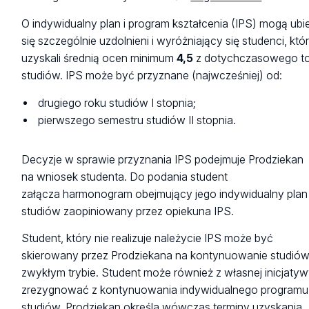
O indywidualny plan i program kształcenia (IPS) mogą ub
się szczególnie uzdolnieni i wyróżniający się studenci, któ
uzyskali średnią ocen minimum
4,5
z dotychczasowego t
studiów. IPS może być przyznane (najwcześniej) od:
drugiego roku studiów I stopnia;
pierwszego semestru studiów II stopnia.
Decyzje w sprawie przyznania IPS podejmuje Prodziekan
na wniosek studenta. Do podania student
załącza harmonogram obejmujący jego indywidualny plan
studiów zaopiniowany przez opiekuna IPS.
Student, który nie realizuje należycie IPS może być
skierowany przez Prodziekana na kontynuowanie studió
zwykłym trybie. Student może również z własnej inicjaty
zrezygnować z kontynuowania indywidualnego programu
studiów. Prodziekan określa wówczas terminy uzyskania