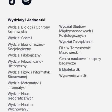
Tik
Spotify
Podcast
Tok
Wydziały i Jednostki
Wydział Studiów
Wydział Biologii i Ochrony
Międzynarodowych i
Środowiska
Politologicznych
Wydział Chemii
Wydział Zarządzania
Wydział Ekonomiczno-
Filia w Tomaszowie
Socjologiczny
Mazowieckim
Wydział Filologiczny
Centra naukowe i zespoły
Wydział Filozoficzno-
badawcze
Historyczny
Biblioteka UŁ
Wydział Fizyki i Informatyki
Wydawnictwo UŁ
Stosowanej
Wydział Matematyki i
Informatyki
Wydział Nauk
Geograficznych
Wydział Nauk o
Wychowaniu