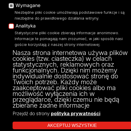
tel: 42/635 53 56
Wymagane
fax: 42/635 50 32
Niezbędne pliki cookie umożliwiają podstawowe funkcje i są
niezbędne do prawidłowego działania witryny.
Analityka
Statystyczne pliki cookie zbierają informacje anonimowo.
Informacje te pomagają nam zrozumieć, w jaki sposób nasi
goście korzystają z naszej strony internetowej.
Nasza strona internetowa używa plików
cookies (tzw. ciasteczka) w celach
statystycznych, reklamowych oraz
funkcjonalnych. Dzięki nim możemy
Projekt Multiportalu UŁ współfinansowany z funduszy Unii Europejskiej w
indywidualnie dostosować stronę do
ramach konkursu NCBR
Twoich potrzeb. Każdy może
zaakceptować pliki cookies albo ma
możliwość wyłączenia ich w
przeglądarce, dzięki czemu nie będą
zbierane żadne informacje
Przejdź do strony
polityka prywatności
AKCEPTUJ WSZYSTKIE