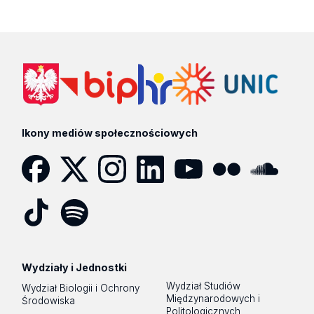
Ikony mediów społecznościowych
Facebook
Twitter
Instagram
LinkedIn
YouTube
Flickr
SoundCloud
Tik
Spotify
Podcast
Tok
Wydziały i Jednostki
Wydział Studiów
Wydział Biologii i Ochrony
Międzynarodowych i
Środowiska
Politologicznych