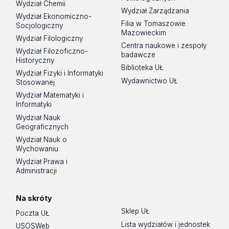
Wydział Chemii
Wydział Zarządzania
Wydział Ekonomiczno-
Filia w Tomaszowie
Socjologiczny
Mazowieckim
Wydział Filologiczny
Centra naukowe i zespoły
Wydział Filozoficzno-
badawcze
Historyczny
Biblioteka UŁ
Wydział Fizyki i Informatyki
Wydawnictwo UŁ
Stosowanej
Wydział Matematyki i
Informatyki
Wydział Nauk
Geograficznych
Wydział Nauk o
Wychowaniu
Wydział Prawa i
Administracji
Na skróty
Sklep UŁ
Poczta UŁ
Lista wydziałów i jednostek
USOSWeb