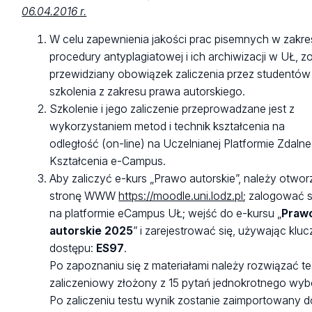
06.04.2016 r.
W celu zapewnienia jakości prac pisemnych w zakre
procedury antyplagiatowej i ich archiwizacji w UŁ, zo
przewidziany obowiązek zaliczenia przez studentów
szkolenia z zakresu prawa autorskiego.
Szkolenie i jego zaliczenie przeprowadzane jest z
wykorzystaniem metod i technik kształcenia na
odległość (on-line) na Uczelnianej Platformie Zdaln
Kształcenia e-Campus.
Aby zaliczyć e-kurs „Prawo autorskie”, należy otwo
stronę WWW
https://moodle.uni.lodz.pl
; zalogować s
na platformie eCampus UŁ; wejść do e-kursu „
Praw
autorskie 2025
” i zarejestrować się, używając kluc
dostępu:
ES97
.
Po zapoznaniu się z materiałami należy rozwiązać te
zaliczeniowy złożony z 15 pytań jednokrotnego wyb
Po zaliczeniu testu wynik zostanie zaimportowany d