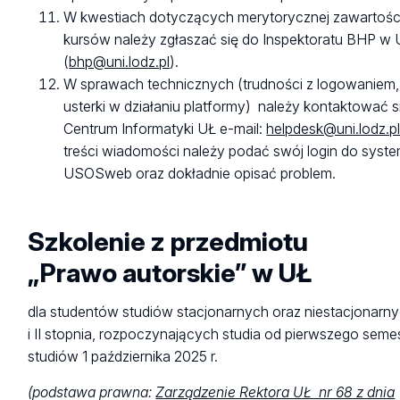
W kwestiach dotyczących merytorycznej zawartośc
kursów należy zgłaszać się do Inspektoratu BHP w 
(
bhp@uni.lodz.pl
).
W sprawach technicznych (trudności z logowaniem,
usterki w działaniu platformy) należy kontaktować s
Centrum Informatyki UŁ e-mail:
helpdesk@uni.lodz.p
treści wiadomości należy podać swój login do syst
USOSweb oraz dokładnie opisać problem.
Szkolenie z przedmiotu
„Prawo autorskie” w UŁ
dla studentów studiów stacjonarnych oraz niestacjonarny
i II stopnia, rozpoczynających studia od pierwszego seme
studiów 1 października 2025 r.
(podstawa prawna:
Zarządzenie Rektora UŁ nr 68 z dnia