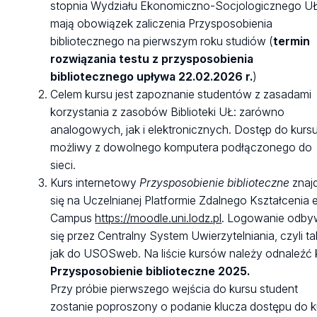
stopnia Wydziału Ekonomiczno-Socjologicznego U
mają obowiązek zaliczenia Przysposobienia
bibliotecznego na pierwszym roku studiów (
termin
rozwiązania testu z przysposobienia
bibliotecznego upływa 22.02.2026 r.
)
Celem kursu jest zapoznanie studentów z zasadami
korzystania z zasobów Biblioteki UŁ: zarówno
analogowych, jak i elektronicznych. Dostęp do kursu
możliwy z dowolnego komputera podłączonego do
sieci.
Kurs internetowy
Przysposobienie biblioteczne
znaj
się na Uczelnianej Platformie Zdalnego Kształcenia 
Campus
https://moodle.uni.lodz.pl
. Logowanie odb
się przez Centralny System Uwierzytelniania, czyli ta
jak do USOSweb. Na liście kursów należy odnaleźć 
Przysposobienie biblioteczne 2025.
Przy próbie pierwszego wejścia do kursu student
zostanie poproszony o podanie klucza dostępu do k