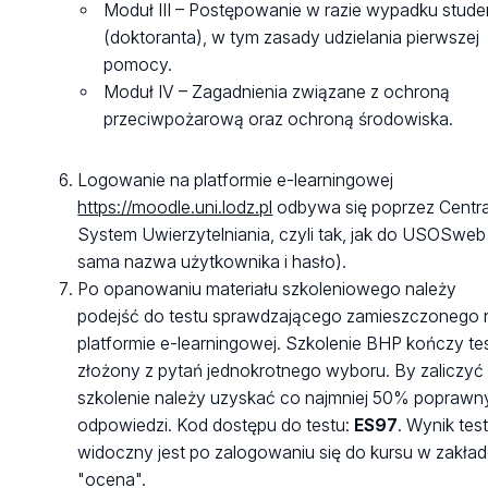
Moduł III – Postępowanie w razie wypadku stude
(doktoranta), w tym zasady udzielania pierwszej
pomocy.
Moduł IV – Zagadnienia związane z ochroną
przeciwpożarową oraz ochroną środowiska.
Logowanie na platformie e-learningowej
https://moodle.uni.lodz.pl
odbywa się poprzez Centr
System Uwierzytelniania, czyli tak, jak do USOSweb
sama nazwa użytkownika i hasło).
Po opanowaniu materiału szkoleniowego należy
podejść do testu sprawdzającego zamieszczonego 
platformie e-learningowej. Szkolenie BHP kończy te
złożony z pytań jednokrotnego wyboru. By zaliczyć
szkolenie należy uzyskać co najmniej 50% poprawn
odpowiedzi. Kod dostępu do testu:
ES97
. Wynik tes
widoczny jest po zalogowaniu się do kursu w zakła
"ocena".