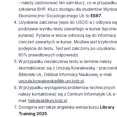
- należy zastosować ten sam klucz, co w przypadku
szkolenia BHP. Klucz dostępu dla studentów Wydzia
Ekonomiczno-Socjologicznego UŁ to
ES97
.
Uzyskanie zaliczenia (wpis do USOS-a ) odbywa si
podstawie wyniku testu zawartego w kursie (łącznie
pytania). Pytania w teście odnoszą się do informacji 
ćwiczeń zawartych w kursie. Możliwe jest trzykrotn
podejście do testu. Test jest zaliczony po uzyskaniu
60% prawidłowych odpowiedzi.
W przypadku niezaliczenia testu w terminie należy
skontaktować się z Urszulą Kowalewską - pracowni
Biblioteki UŁ, Oddział Informacji Naukowej, e-mail:
urszula.kowalewska@lib.uni.lodz.pl
.
W przypadku wystąpienia problemów technicznych
należy kontaktować się z Centrum Informatyki UŁ e
mail:
helpdesk@uni.lodz.pl
Dostępna jest także angielska wersja kursu
Library
Training 2025
.