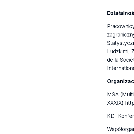
Działalno
Pracownicy
zagraniczny
Statystyczn
Ludzkimi, 
de la Socié
Internation
Organizacj
MSA (Multiv
XXXIX)
htt
KD- Konfer
Współorgan