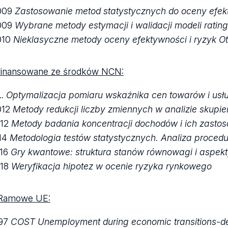
009
Zastosowanie metod statystycznych do oceny efekt
009
Wybrane metody estymacji i walidacji modeli rati
010
Nieklasyczne metody oceny efektywności i ryzyk 
finansowane ze środków NCN:
..
Optymalizacja pomiaru wskaźnika cen towarów i usł
012
Metody redukcji liczby zmiennych w analizie skupie
12
Metody badania koncentracji dochodów i ich zasto
014
Metodologia testów statystycznych. Analiza procedur
016
Gry kwantowe: struktura stanów równowagi i aspek
018
Weryfikacja hipotez w ocenie ryzyka rynkowego
Ramowe UE:
97
COST Unemployment during economic transitions-det