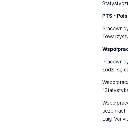
Statystycz
PTS - Pol
Pracownicy
Towarzyst
Współprac
Pracownicy
Łodzi, są 
Współpraca
"Statystyka
Współpraca
uczelniach
Luigi Vanvi