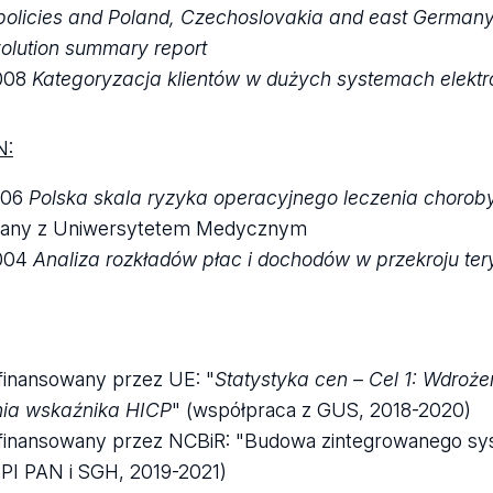
policies and
Poland
,
Czechoslovakia
and
east German
olution
summary report
008
Kategoryzacja klientów w dużych systemach elektro
N:
006
Polska skala ryzyka operacyjnego leczenia chorob
wany z Uniwersytetem Medycznym
004
Analiza rozkładów płac i dochodów w przekroju ter
 finansowany przez UE: "
Statystyka cen – Cel 1: Wdroż
nia wskaźnika HICP
" (współpraca z GUS, 2018-2020)
 finansowany przez NCBiR: "Budowa zintegrowanego sys
IPI PAN i SGH, 2019-2021)