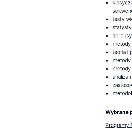
klasycz
sekwen
testy wi
statyst
aproksy
metody 
teoria i
metody s
metody 
analiza 
zastoso
metodol
Wybrane p
Programy 