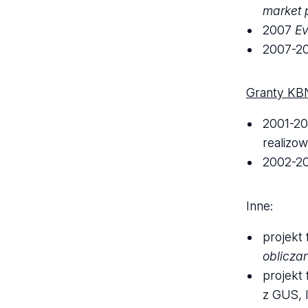
market 
2007
Ev
2007-2
Granty KB
2001-2
realizo
2002-2
Inne:
projekt
oblicza
projekt
z GUS, 