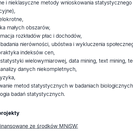
ne i nieklasyczne metody wnioskowania statystycznego
cyjne),
elokrotne,
yka małych obszarów,
macja rozkładów płac i dochodów,
badania nierówności, ubóstwa i wykluczenia społeczne
 praktyka indeksów cen,
tatystyki wielowymiarowej, data mining, text mining, te
analizy danych niekompletnych,
ryzyka,
wanie metod statystycznych w badaniach biologicznyc
ogia badań statystycznych.
rojekty
finansowane ze środków MNiSW: