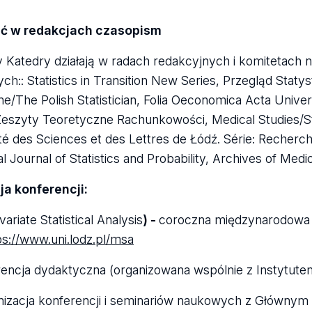
ść
w redakcjach czasopism
 Katedry działają w radach redakcyjnych i komitetach
ch:: Statistics in Transition New Series, Przegląd Staty
e/The Polish Statistician, Folia Oeconomica Acta Univer
Zeszyty Teoretyczne Rachunkowości, Medical Studies/S
té des Sciences et des Lettres de Łódź. Série: Recherche
al Journal of Statistics and Probability, Archives of Medi
a konferencji:
ariate Statistical Analysis
)
-
coroczna międzynarodowa 
ps://www.uni.lodz.pl/msa
encja dydaktyczna (organizowana wspólnie z Instytute
izacja konferencji i seminariów naukowych z Główny