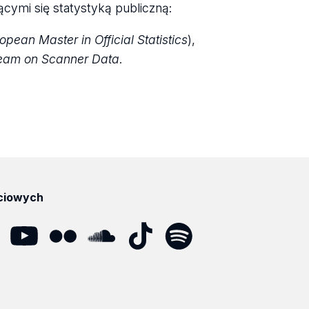
ymi się statystyką publiczną:
opean Master in Official Statistics
),
eam on Scanner Data
.
ciowych
dIn
YouTube
Flickr
SoundCloud
Tik
Spotify
Podcast
Tok