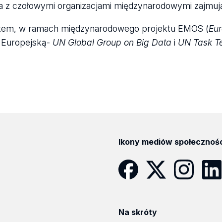
 z czołowymi organizacjami międzynarodowymi zajmując
tem, w ramach międzynarodowego projektu EMOS (
Eur
 Europejską-
UN Global Group on Big Data
i
UN Task T
Ikony mediów społecznoś
Facebook
Twitter
Instagram
Linke
Na skróty