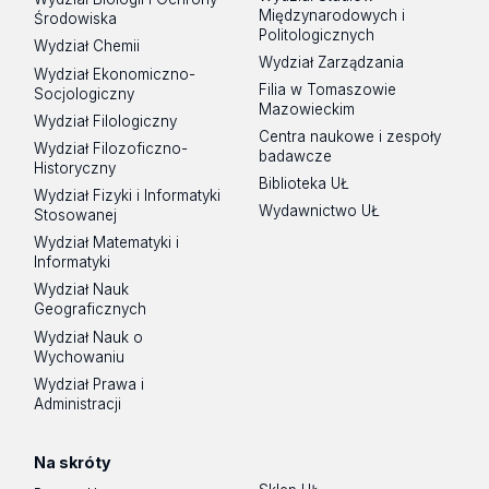
Międzynarodowych i
Środowiska
Politologicznych
Wydział Chemii
Wydział Zarządzania
Wydział Ekonomiczno-
Filia w Tomaszowie
Socjologiczny
Mazowieckim
Wydział Filologiczny
Centra naukowe i zespoły
Wydział Filozoficzno-
badawcze
Historyczny
Biblioteka UŁ
Wydział Fizyki i Informatyki
Wydawnictwo UŁ
Stosowanej
Wydział Matematyki i
Informatyki
Wydział Nauk
Geograficznych
Wydział Nauk o
Wychowaniu
Wydział Prawa i
Administracji
Na skróty