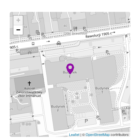
+
−
Leaflet
| ©
OpenStreetMap
contributors