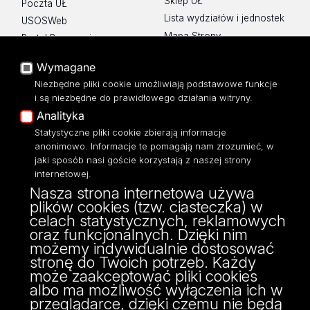
Sklep UŁ
Poczta UŁ
Lista wydziałów i jednostek
USOSWeb
Mapa Strony
Portal Pracowniczy
Dostępność
Baza Aktów Własnych
Wymagane
Polityka prywatności
Platforma e-learningowa
Niezbędne pliki cookie umożliwiają podstawowe funkcje
Moodle
i są niezbędne do prawidłowego działania witryny.
Eksperci UŁ
Analityka
Polityka Prywatności
Statystyczne pliki cookie zbierają informacje
Dostępność
anonimowo. Informacje te pomagają nam zrozumieć, w
jaki sposób nasi goście korzystają z naszej strony
internetowej.
Nasza strona internetowa używa
plików cookies (tzw. ciasteczka) w
ul. POW 3/5,
celach statystycznych, reklamowych
90-255 Łódź
oraz funkcjonalnych. Dzięki nim
tel: 42/635 53 56
możemy indywidualnie dostosować
fax: 42/635 50 32
stronę do Twoich potrzeb. Każdy
może zaakceptować pliki cookies
albo ma możliwość wyłączenia ich w
przeglądarce, dzięki czemu nie będą