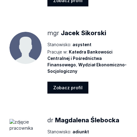
Zobacz profil
Zobacz
profil
mgr
Jacek Sikorski
Stanowisko:
asystent
Pracuje w:
Katedra Bankowości
Centralnej i Pośrednictwa
Finansowego
,
Wydział Ekonomiczno-
Socjologiczny
Zobacz profil
Zobacz
profil
dr
Magdalena Ślebocka
Stanowisko:
adiunkt