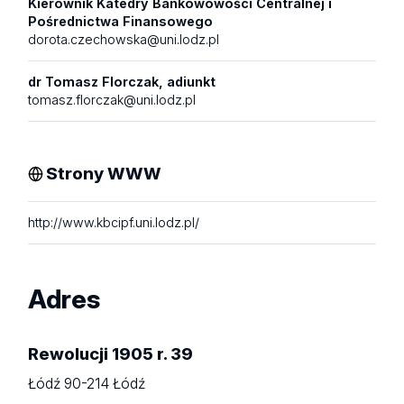
Kierownik Katedry Bankowowości Centralnej i
Pośrednictwa Finansowego
dorota.czechowska@uni.lodz.pl
dr Tomasz Florczak, adiunkt
tomasz.florczak@uni.lodz.pl
Strony WWW
http://www.kbcipf.uni.lodz.pl/
Adres
Rewolucji 1905 r. 39
Łódź 90-214 Łódź