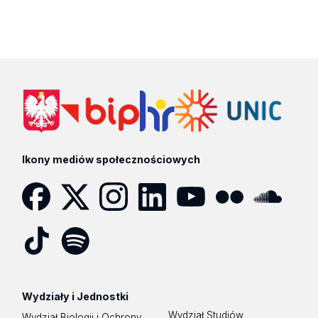
Ikony mediów społecznościowych
Facebook
Twitter
Instagram
LinkedIn
YouTube
Flickr
SoundCloud
Tik
Spotify
Podcast
Tok
Wydziały i Jednostki
Wydział Studiów
Wydział Biologii i Ochrony