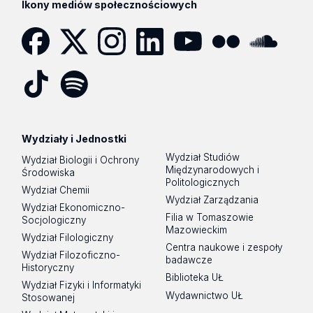
Ikony mediów społecznościowych
Facebook
Twitter
Instagram
LinkedIn
YouTube
Flickr
SoundCloud
Tik
Spotify
Podcast
Tok
Wydziały i Jednostki
Wydział Studiów
Wydział Biologii i Ochrony
Międzynarodowych i
Środowiska
Politologicznych
Wydział Chemii
Wydział Zarządzania
Wydział Ekonomiczno-
Filia w Tomaszowie
Socjologiczny
Mazowieckim
Wydział Filologiczny
Centra naukowe i zespoły
Wydział Filozoficzno-
badawcze
Historyczny
Biblioteka UŁ
Wydział Fizyki i Informatyki
Wydawnictwo UŁ
Stosowanej