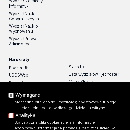
Wydział Matematyki i
Informatyki
Wydział Nauk
Geograficznych
Wydział Nauk o
Wychowaniu
Wydział Prawa i
Administracji
Na skróty
Sklep UŁ
Poczta UŁ
Lista wydziałów i jednostek
USOSWeb
Mapa Strony
Portal Pracowniczy
Dostępność
Baza Aktów Własnych
Wymagane
Polityka prywatności
Platforma e-learningowa
Niezbędne pliki cookie umożliwiają podstawowe funkcje
Moodle
i są niezbędne do prawidłowego działania witryny.
Eksperci UŁ
Analityka
Polityka Prywatności
Statystyczne pliki cookie zbierają informacje
Dostępność
anonimowo. Informacje te pomagają nam zrozumieć, w