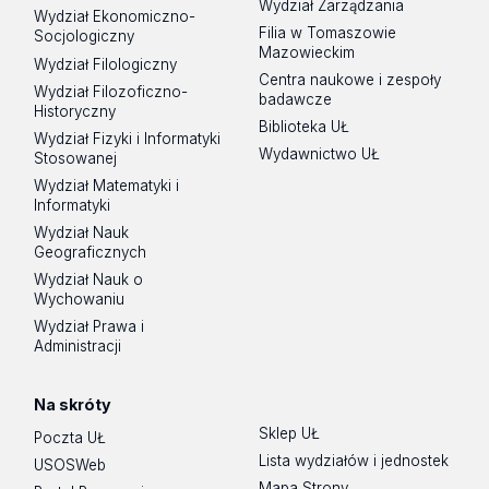
Wydział Zarządzania
Wydział Ekonomiczno-
Filia w Tomaszowie
Socjologiczny
Mazowieckim
Wydział Filologiczny
Centra naukowe i zespoły
Wydział Filozoficzno-
badawcze
Historyczny
Biblioteka UŁ
Wydział Fizyki i Informatyki
Wydawnictwo UŁ
Stosowanej
Wydział Matematyki i
Informatyki
Wydział Nauk
Geograficznych
Wydział Nauk o
Wychowaniu
Wydział Prawa i
Administracji
Na skróty
Sklep UŁ
Poczta UŁ
Lista wydziałów i jednostek
USOSWeb
Mapa Strony