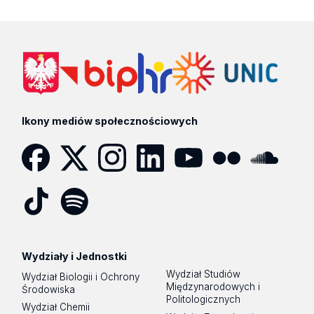
Ikony mediów społecznościowych
Facebook
Twitter
Instagram
LinkedIn
YouTube
Flickr
SoundCloud
Tik
Spotify
Podcast
Tok
Wydziały i Jednostki
Wydział Studiów
Wydział Biologii i Ochrony
Międzynarodowych i
Środowiska
Politologicznych
Wydział Chemii