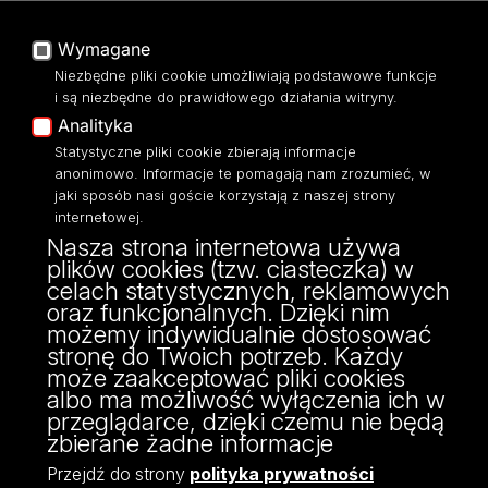
Portal Pracowniczy
Dostępność
Baza Aktów Własnych
Wymagane
Polityka prywatności
Platforma e-learningowa
Niezbędne pliki cookie umożliwiają podstawowe funkcje
Moodle
i są niezbędne do prawidłowego działania witryny.
Eksperci UŁ
Analityka
Polityka Prywatności
Statystyczne pliki cookie zbierają informacje
Dostępność
anonimowo. Informacje te pomagają nam zrozumieć, w
jaki sposób nasi goście korzystają z naszej strony
internetowej.
Nasza strona internetowa używa
plików cookies (tzw. ciasteczka) w
ul. POW 3/5,
celach statystycznych, reklamowych
90-255 Łódź
oraz funkcjonalnych. Dzięki nim
tel: 42/635 53 56
możemy indywidualnie dostosować
fax: 42/635 50 32
stronę do Twoich potrzeb. Każdy
może zaakceptować pliki cookies
albo ma możliwość wyłączenia ich w
przeglądarce, dzięki czemu nie będą
zbierane żadne informacje
Przejdź do strony
polityka prywatności