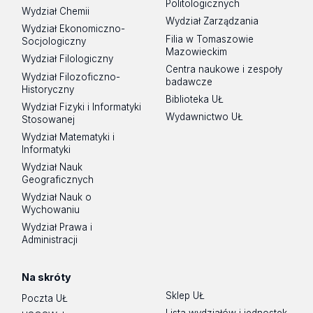
Politologicznych
Wydział Chemii
Wydział Zarządzania
Wydział Ekonomiczno-
Filia w Tomaszowie
Socjologiczny
Mazowieckim
Wydział Filologiczny
Centra naukowe i zespoły
Wydział Filozoficzno-
badawcze
Historyczny
Biblioteka UŁ
Wydział Fizyki i Informatyki
Wydawnictwo UŁ
Stosowanej
Wydział Matematyki i
Informatyki
Wydział Nauk
Geograficznych
Wydział Nauk o
Wychowaniu
Wydział Prawa i
Administracji
Na skróty
Sklep UŁ
Poczta UŁ