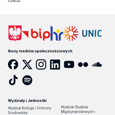
Ikony mediów społecznościowych
Facebook
Twitter
Instagram
LinkedIn
YouTube
Flickr
SoundCloud
Tik
Spotify
Podcast
Tok
Wydziały i Jednostki
Wydział Studiów
Wydział Biologii i Ochrony
Międzynarodowych i
Środowiska