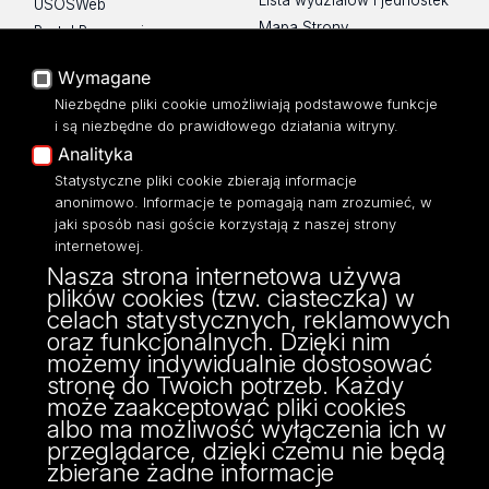
Lista wydziałów i jednostek
USOSWeb
Mapa Strony
Portal Pracowniczy
Dostępność
Baza Aktów Własnych
Wymagane
Polityka prywatności
Platforma e-learningowa
Niezbędne pliki cookie umożliwiają podstawowe funkcje
Moodle
i są niezbędne do prawidłowego działania witryny.
Eksperci UŁ
Analityka
Polityka Prywatności
Statystyczne pliki cookie zbierają informacje
Dostępność
anonimowo. Informacje te pomagają nam zrozumieć, w
jaki sposób nasi goście korzystają z naszej strony
internetowej.
Nasza strona internetowa używa
plików cookies (tzw. ciasteczka) w
ul. POW 3/5,
celach statystycznych, reklamowych
90-255 Łódź
oraz funkcjonalnych. Dzięki nim
tel: 42/635 53 56
możemy indywidualnie dostosować
fax: 42/635 50 32
stronę do Twoich potrzeb. Każdy
może zaakceptować pliki cookies
albo ma możliwość wyłączenia ich w
przeglądarce, dzięki czemu nie będą
zbierane żadne informacje