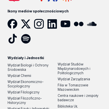
Ikony mediów społecznościowych
Facebook
Twitter
Instagram
LinkedIn
YouTube
Flickr
SoundCloud
Tik
Spotify
Podcast
Tok
Wydziały i Jednostki
Wydział Studiów
Wydział Biologii i Ochrony
Międzynarodowych i
Środowiska
Politologicznych
Wydział Chemii
Wydział Zarządzania
Wydział Ekonomiczno-
Filia w Tomaszowie
Socjologiczny
Mazowieckim
Wydział Filologiczny
Centra naukowe i zespoły
Wydział Filozoficzno-
badawcze
Historyczny
Biblioteka UŁ
Wydział Fizyki i Informatyki