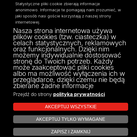
Statystyczne pliki cookie zbierają informacje
Dostępność
anonimowo. Informacje te pomagają nam zrozumieć, w
jaki sposób nasi goście korzystają z naszej strony
internetowej.
Nasza strona internetowa używa
plików cookies (tzw. ciasteczka) w
ul. POW 3/5,
celach statystycznych, reklamowych
90-255 Łódź
oraz funkcjonalnych. Dzięki nim
tel: 42/635 53 56
możemy indywidualnie dostosować
fax: 42/635 50 32
stronę do Twoich potrzeb. Każdy
może zaakceptować pliki cookies
albo ma możliwość wyłączenia ich w
przeglądarce, dzięki czemu nie będą
zbierane żadne informacje
Przejdź do strony
polityka prywatności
AKCEPTUJ WSZYSTKIE
AKCEPTUJ TYLKO WYMAGANE
Projekt Multiportalu UŁ współfinansowany z funduszy Unii Europejskiej w
ZARZĄDZAJ COOKIES
ramach konkursu NCBR
ZAPISZ I ZAMKNIJ