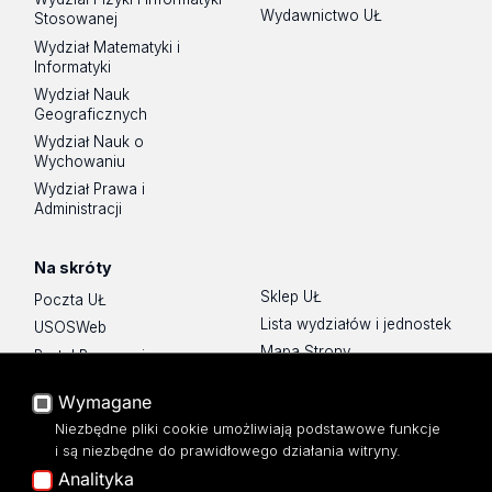
Wydawnictwo UŁ
Stosowanej
Wydział Matematyki i
Informatyki
Wydział Nauk
Geograficznych
Wydział Nauk o
Wychowaniu
Wydział Prawa i
Administracji
Na skróty
Sklep UŁ
Poczta UŁ
Lista wydziałów i jednostek
USOSWeb
Mapa Strony
Portal Pracowniczy
Dostępność
Baza Aktów Własnych
Wymagane
Polityka prywatności
Platforma e-learningowa
Niezbędne pliki cookie umożliwiają podstawowe funkcje
Moodle
i są niezbędne do prawidłowego działania witryny.
Eksperci UŁ
Analityka
Polityka Prywatności