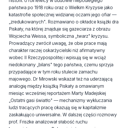
historii: o roli lewicy w budowie niepodległego
państwa po 1918 roku oraz o Wielkim Kryzysie jako
katastrofie społecznej widzianej oczami jego ofiar —
„zredukowanych". Rozmawiano o okładce książki dra
Piskały, na której znajduje się gazeciarza z obrazu
Wojciecha Weissa, symboliczna „twarz" kryzysu.
Prowadzący zwrócił uwagę, że obie prace mają
charakter raczej oskarżycielski niż afirmatywny
wobec II Rzeczypospolitej i wpisują się w wciąż
niedokonany „bilans" tego państwa, czemu sprzyja
przypadające w tym roku stulecie zamachu
majowego. Dr Mirowski wskazał też na uderzającą
analogię między książką Piskały a omawianym
miesiąc wcześniej reportażem Marty Madejskiej
„Ostatni gasi światło" — mechanizmy wykluczania
ludzi tracących pracę okazują się w kapitalizmie
zaskakująco uniwersalne. W dalszej części rozmowy
prof. Friszke analizował słabość ruchu