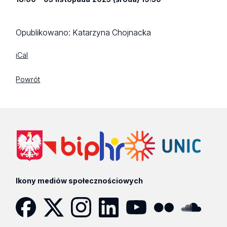
Opublikowano:
Katarzyna Chojnacka
iCal
Powrót
Ikony mediów społecznościowych
Facebook
Twitter
Instagram
LinkedIn
YouTube
Flickr
SoundCloud