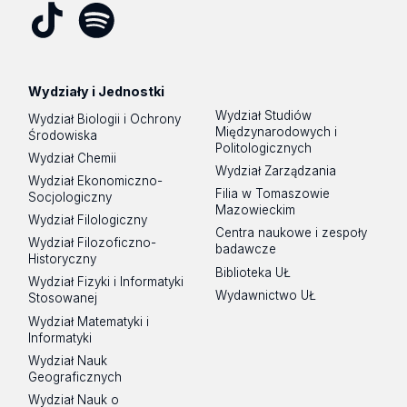
Tik
Spotify
Podcast
Tok
Wydziały i Jednostki
Wydział Studiów
Wydział Biologii i Ochrony
Międzynarodowych i
Środowiska
Politologicznych
Wydział Chemii
Wydział Zarządzania
Wydział Ekonomiczno-
Filia w Tomaszowie
Socjologiczny
Mazowieckim
Wydział Filologiczny
Centra naukowe i zespoły
Wydział Filozoficzno-
badawcze
Historyczny
Biblioteka UŁ
Wydział Fizyki i Informatyki
Wydawnictwo UŁ
Stosowanej
Wydział Matematyki i
Informatyki
Wydział Nauk
Geograficznych
Wydział Nauk o