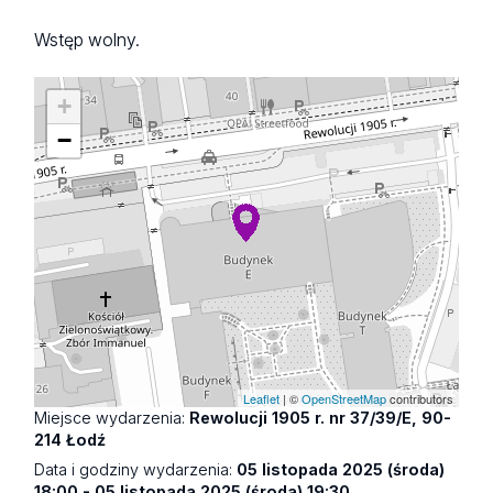
Wstęp wolny.
+
−
Leaflet
| ©
OpenStreetMap
contributors
Miejsce wydarzenia:
Rewolucji 1905 r. nr 37/39/E, 90-
214 Łodź
Data i godziny wydarzenia:
05 listopada 2025 (środa)
18:00 - 05 listopada 2025 (środa) 19:30