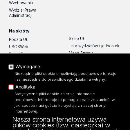
Wychowaniu
Wydział Prawa i
Administracji
Na skróty
Sklep UŁ
Poczta UŁ
Lista wydziałów i jednostek
USOSWeb
Mapa Strony
Portal Pracowniczy
Dostępność
Baza Aktów Własnych
Wymagane
Polityka prywatności
Platforma e-learningowa
Niezbędne pliki cookie umożliwiają podstawowe funkcje
Moodle
i są niezbędne do prawidłowego działania witryny.
Eksperci UŁ
Analityka
Polityka Prywatności
Statystyczne pliki cookie zbierają informacje
Dostępność
anonimowo. Informacje te pomagają nam zrozumieć, w
jaki sposób nasi goście korzystają z naszej strony
internetowej.
Nasza strona internetowa używa
plików cookies (tzw. ciasteczka) w
ul. POW 3/5,