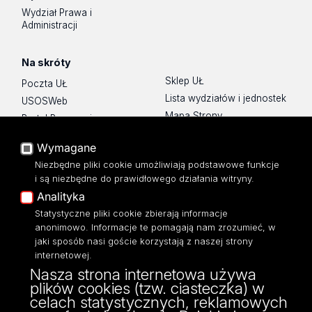
Wydział Prawa i
Administracji
Na skróty
Sklep UŁ
Poczta UŁ
Lista wydziałów i jednostek
USOSWeb
Mapa Strony
Portal Pracowniczy
Dostępność
Baza Aktów Własnych
Wymagane
Polityka prywatności
Platforma e-learningowa
Niezbędne pliki cookie umożliwiają podstawowe funkcje
Moodle
i są niezbędne do prawidłowego działania witryny.
Eksperci UŁ
Analityka
Polityka Prywatności
Statystyczne pliki cookie zbierają informacje
Dostępność
anonimowo. Informacje te pomagają nam zrozumieć, w
jaki sposób nasi goście korzystają z naszej strony
internetowej.
Nasza strona internetowa używa
plików cookies (tzw. ciasteczka) w
ul. POW 3/5,
celach statystycznych, reklamowych
90-255 Łódź