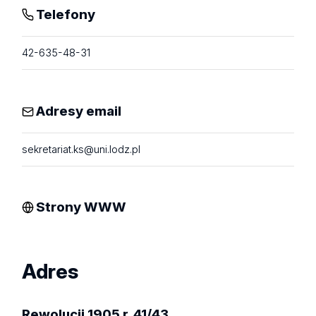
Telefony
42-635-48-31
Adresy email
sekretariat.ks@uni.lodz.pl
Strony WWW
Adres
Rewolucji 1905 r. 41/43