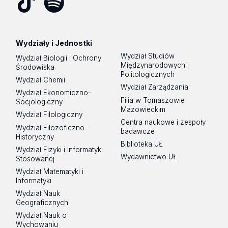
Tik
Spotify
Podcast
Tok
Wydziały i Jednostki
Wydział Studiów
Wydział Biologii i Ochrony
Międzynarodowych i
Środowiska
Politologicznych
Wydział Chemii
Wydział Zarządzania
Wydział Ekonomiczno-
Filia w Tomaszowie
Socjologiczny
Mazowieckim
Wydział Filologiczny
Centra naukowe i zespoły
Wydział Filozoficzno-
badawcze
Historyczny
Biblioteka UŁ
Wydział Fizyki i Informatyki
Wydawnictwo UŁ
Stosowanej
Wydział Matematyki i
Informatyki
Wydział Nauk
Geograficznych
Wydział Nauk o
Wychowaniu