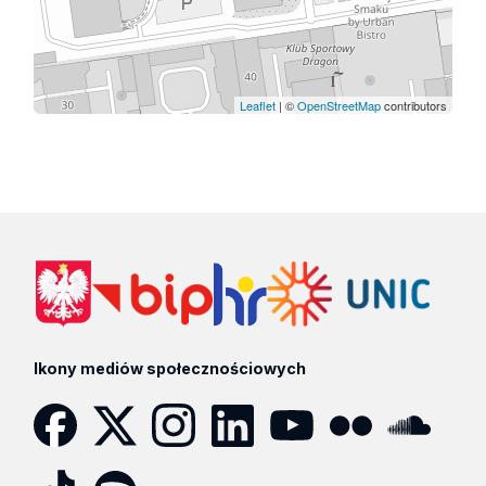
Leaflet
| ©
OpenStreetMap
contributors
Ikony mediów społecznościowych
Facebook
Twitter
Instagram
LinkedIn
YouTube
Flickr
SoundCloud