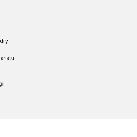
edry
ariatu
ii