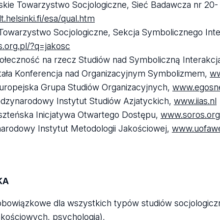
skie Towarzystwo Socjologiczne, Sieć Badawcza nr 20
.helsinki.fi/esa/qual.htm
 Towarzystwo Socjologiczne, Sekcja Symbolicznego Inter
.org.pl/?q=jakosc
ołeczność na rzecz Studiów nad Symboliczną Interakcj
ała Konferencja nad Organizacyjnym Symbolizmem,
ww
ropejska Grupa Studiów Organizacyjnych,
www.egosne
ędzynarodowy Instytut Studiów Azjatyckich,
www.iias.nl
zteńska Inicjatywa Otwartego Dostępu,
www.soros.org
arodowy Instytut Metodologii Jakościowej,
www.uofaweb
KA
 obowiązkowe dla wszystkich typów studiów socjologiczn
akościowych, psychologia),