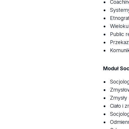
Coachin
System
Etnograf
Wieloku
Public r
Przekaz
Komunik
Moduł Socj
Socjolo
Zmysłow
Zmysły 
Ciało i 
Socjolog
Odmienn