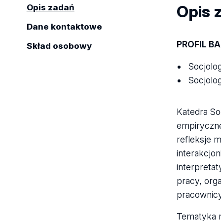
Opis 
Opis zadań
Dane kontaktowe
PROFIL B
Skład osobowy
Socjolog
Socjolo
Katedra Soc
empiryczne
refleksje 
interakcjo
interpreta
pracy, org
pracownicy
Tematyka r