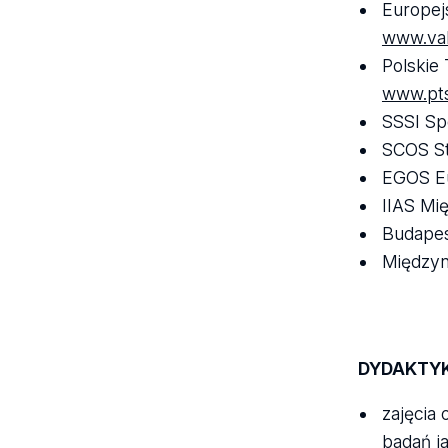
Europej
www.valt
Polskie
www.pts
SSSI Sp
SCOS St
EGOS Eu
IIAS Mi
Budapes
Międzyn
DYDAKTY
zajęcia
badań j