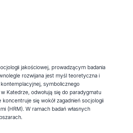
 socjologii jakościowej, prowadzącym badania
olegle rozwijana jest myśl teoretyczna i
ii kontemplacyjnej, symbolicznego
e w Katedrze, odwołują się do paradygmatu
koncentruje się wokół zagadnień socjologii
dzkimi (HRM). W ramach badań własnych
bszarach.