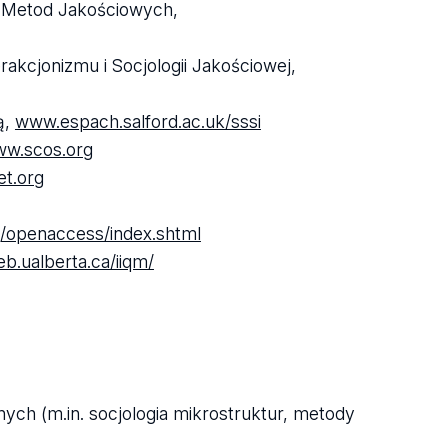
- Metod Jakościowych,
akcjonizmu i Socjologii Jakościowej,
ą,
www.espach.salford.ac.uk/sssi
w.scos.org
t.org
/openaccess/index.shtml
.ualberta.ca/iiqm/
ych (m.in. socjologia mikrostruktur, metody