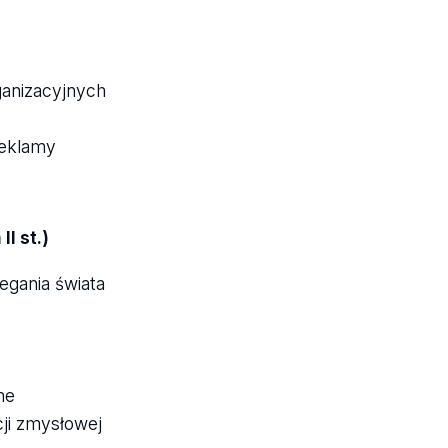
anizacyjnych
reklamy
I st.)
egania świata
ne
ji zmysłowej