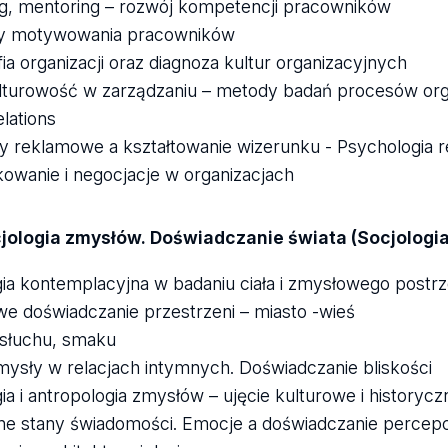
g, mentoring – rozwój kompetencji pracowników
y motywowania pracowników
ia organizacji oraz diagnoza kultur organizacyjnych
lturowość w zarządzaniu – metody badań procesów org
elations
y reklamowe a kształtowanie wizerunku - Psychologia 
owanie i negocjacje w organizacjach
ologia zmysłów. Doświadczanie świata (Socjologia I
gia kontemplacyjna w badaniu ciała i zmysłowego postrz
e doświadczanie przestrzeni – miasto -wieś
słuchu, smaku
zmysły w relacjach intymnych. Doświadczanie bliskości
ia i antropologia zmysłów – ujęcie kulturowe i historycz
e stany świadomości. Emocje a doświadczanie percepc