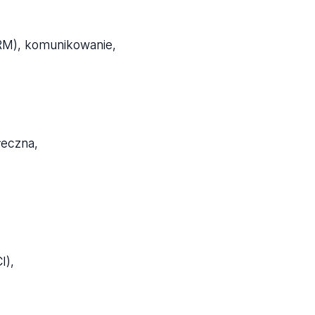
RM), komunikowanie,
łeczna,
I),