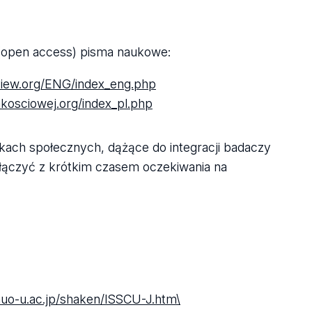
(open access) pisma naukowe:
eview.org/ENG/index_eng.php
akosciowej.org/index_pl.php
kach społecznych, dążące do integracji badaczy
łączyć z krótkim czasem oczekiwania na
o-u.ac.jp/shaken/ISSCU-J.htm\