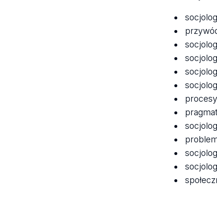
socjolog
przywód
socjolog
socjolo
socjolo
socjolog
procesy
pragmat
socjolog
problem
socjolog
socjolo
społecz