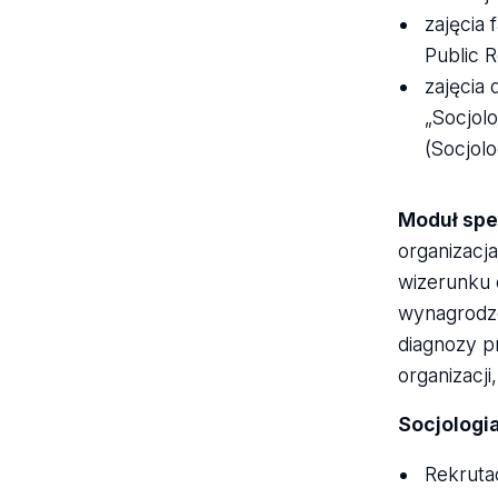
zajęcia
Public R
zajęcia 
„Socjolo
(Socjolog
Moduł spec
organizacja
wizerunku 
wynagrodze
diagnozy p
organizacji
Socjologia
Rekrutac