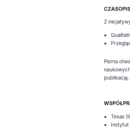
CZASOPI
Z inicjaty
Qualitat
Przeglą
Pisma otwa
naukowych 
publikację.
WSPÓŁPR
Texas S
Instytu