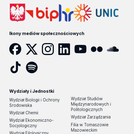
Ikony mediów społecznościowych
Facebook
Twitter
Instagram
LinkedIn
YouTube
Flickr
SoundCloud
Tik
Spotify
Podcast
Tok
Wydziały i Jednostki
Wydział Studiów
Wydział Biologii i Ochrony
Międzynarodowych i
Środowiska
Politologicznych
Wydział Chemii
Wydział Zarządzania
Wydział Ekonomiczno-
Filia w Tomaszowie
Socjologiczny
Mazowieckim
Wydział Filologiczny