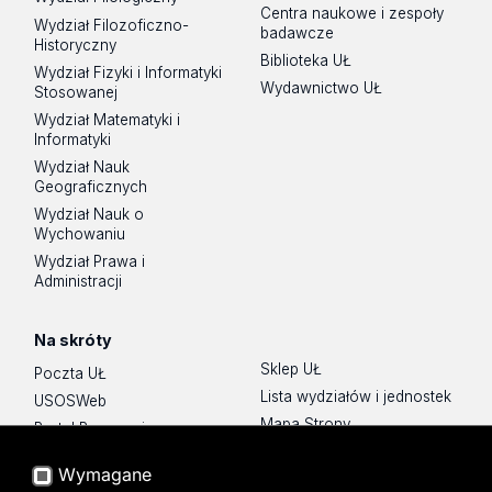
Centra naukowe i zespoły
Wydział Filozoficzno-
badawcze
Historyczny
Biblioteka UŁ
Wydział Fizyki i Informatyki
Wydawnictwo UŁ
Stosowanej
Wydział Matematyki i
Informatyki
Wydział Nauk
Geograficznych
Wydział Nauk o
Wychowaniu
Wydział Prawa i
Administracji
Na skróty
Sklep UŁ
Poczta UŁ
Lista wydziałów i jednostek
USOSWeb
Mapa Strony
Portal Pracowniczy
Dostępność
Baza Aktów Własnych
Wymagane
Polityka prywatności
Platforma e-learningowa