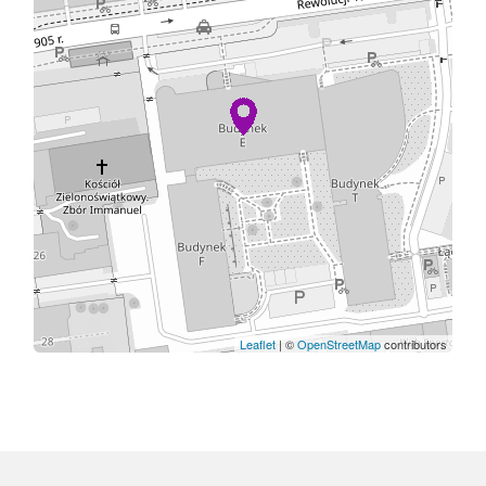
Leaflet
| ©
OpenStreetMap
contributors