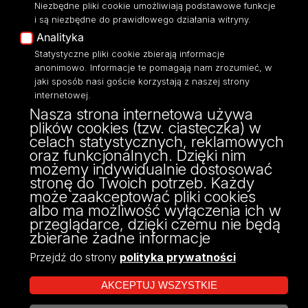
Niezbędne pliki cookie umożliwiają podstawowe funkcje
Moodle
i są niezbędne do prawidłowego działania witryny.
Eksperci UŁ
Analityka
Polityka Prywatności
Statystyczne pliki cookie zbierają informacje
Dostępność
anonimowo. Informacje te pomagają nam zrozumieć, w
jaki sposób nasi goście korzystają z naszej strony
internetowej.
Nasza strona internetowa używa
plików cookies (tzw. ciasteczka) w
ul. POW 3/5,
celach statystycznych, reklamowych
90-255 Łódź
oraz funkcjonalnych. Dzięki nim
tel: 42/635 53 56
możemy indywidualnie dostosować
fax: 42/635 50 32
stronę do Twoich potrzeb. Każdy
może zaakceptować pliki cookies
albo ma możliwość wyłączenia ich w
przeglądarce, dzięki czemu nie będą
zbierane żadne informacje
Przejdź do strony
polityka prywatności
AKCEPTUJ WSZYSTKIE