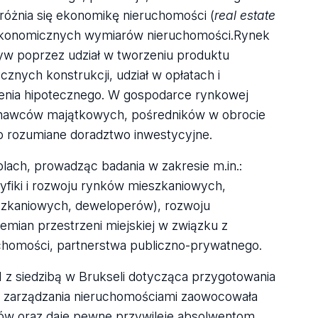
yróżnia się ekonomikę nieruchomości (
real estate
 i ekonomicznych wymiarów nieruchomości.Rynek
yw poprzez udział w tworzeniu produktu
cznych konstrukcji, udział w opłatach i
łużenia hipotecznego. W gospodarce rynkowej
oznawców majątkowych, pośredników w obrocie
o rozumiane doradztwo inwestycyjne.
olach, prowadząc badania w zakresie m.in.:
yfiki i rozwoju rynków mieszkaniowych,
eszkaniowych, deweloperów), rozwoju
emian przestrzeni miejskiej w związku z
ruchomości, partnerstwa publiczno-prywatnego.
I z siedzibą w Brukseli dotycząca przygotowania
i zarządzania nieruchomościami zaowocowała
ów oraz daje pewne przywileje absolwentom