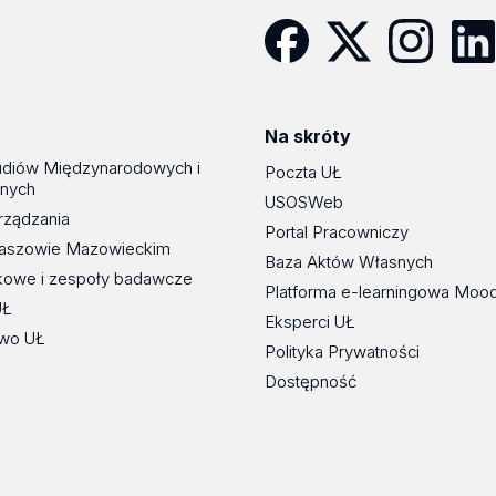
Facebook
Twitter
Instagram
Linke
Na skróty
udiów Międzynarodowych i
Poczta UŁ
znych
USOSWeb
rządzania
Portal Pracowniczy
maszowie Mazowieckim
Baza Aktów Własnych
kowe i zespoły badawcze
Platforma e-learningowa Moo
UŁ
Eksperci UŁ
wo UŁ
Polityka Prywatności
Dostępność