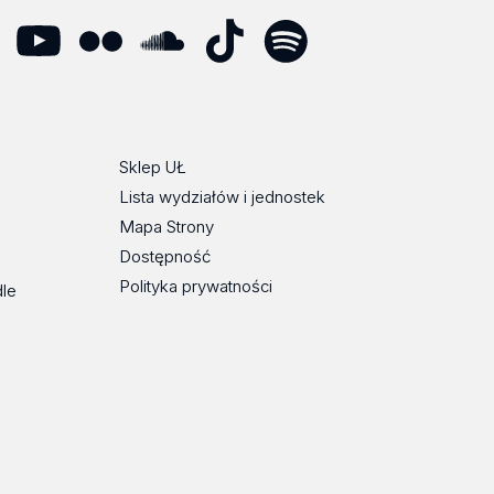
dIn
YouTube
Flickr
SoundCloud
Tik
Spotify
Podcast
Tok
Sklep UŁ
Lista wydziałów i jednostek
Mapa Strony
Dostępność
Polityka prywatności
dle