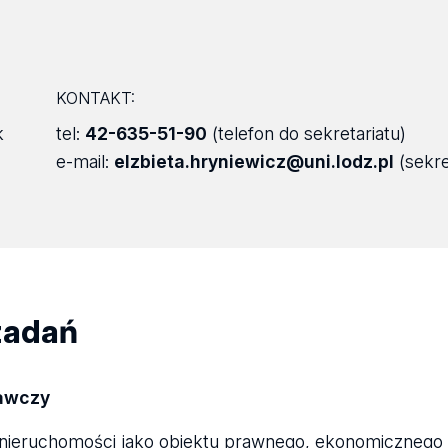
KONTAKT:
k
tel:
42-635-51-90
(telefon do sekretariatu)
e-mail:
elzbieta.hryniewicz@uni.lodz.pl
(sekre
zadań
dawczy
nieruchomości jako obiektu prawnego, ekonomicznego i