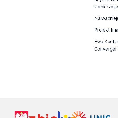
zamierzają
Najważniej
Projekt f
Ewa Kuchar
Convergenc