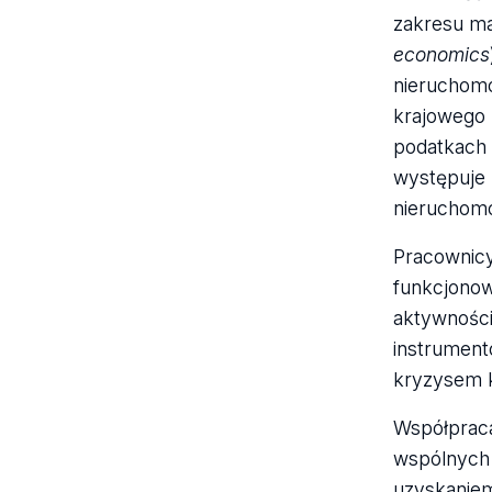
zakresu ma
economics
nieruchomo
krajowego b
podatkach 
występuje 
nieruchomo
Pracownicy
funkcjonow
aktywności
instrument
kryzysem k
Współpraca
wspólnych 
uzyskaniem