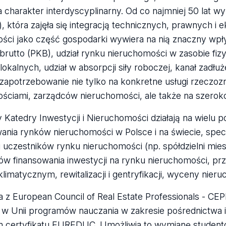
 charakter interdyscyplinarny. Od co najmniej 50 lat w
), która zajęła się integracją technicznych, prawnych
ści jako część gospodarki wywiera na nią znaczny wpł
rutto (PKB), udział rynku nieruchomości w zasobie fizy
lokalnych, udział w absorpcji siły roboczej, kanał zad
zapotrzebowanie nie tylko na konkretne usługi rzecz
ściami, zarządców nieruchomości, ale także na szerok
 Katedry Inwestycji i Nieruchomości działają na wielu p
ania rynków nieruchomości w Polsce i na świecie, spec
 uczestników rynku nieruchomości (np. spółdzielni mi
ów finansowania inwestycji na rynku nieruchomości, prz
limatycznym, rewitalizacji i gentryfikacji, wyceny nie
 z European Council of Real Estate Professionals - CEP
w Unii programów nauczania w zakresie pośrednictwa 
 certyfikatu EUREDUC. Umożliwia to wymianę student