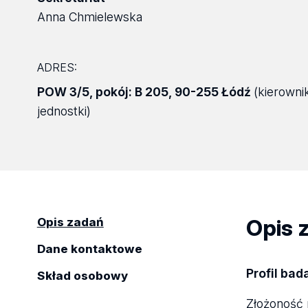
Anna Chmielewska
ADRES:
POW 3/5
,
pokój: B 205
,
90-255 Łódź
(kierowni
jednostki)
Opis 
Opis zadań
Dane kontaktowe
Profil ba
Skład osobowy
Złożoność 