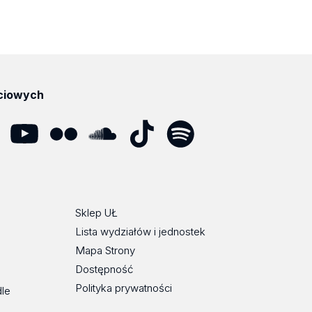
ciowych
dIn
YouTube
Flickr
SoundCloud
Tik
Spotify
Podcast
Tok
Sklep UŁ
Lista wydziałów i jednostek
Mapa Strony
Dostępność
Polityka prywatności
dle