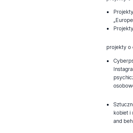
Projekt
„Europ
Projekt
projekty o
Cyberps
Instagr
psychic
osobowo
Sztuczn
kobiet i
and beha