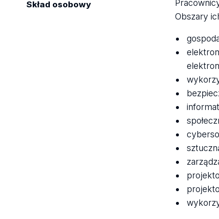
Pracownicy
Skład osobowy
Obszary ic
gospoda
elektro
elektron
wykorzy
bezpiec
informa
społecz
cyberso
sztuczną
zarządz
projekt
projekt
wykorzy