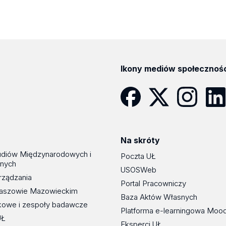
Ikony mediów społecznoś
Facebook
Twitter
Instagram
Linke
Na skróty
udiów Międzynarodowych i
Poczta UŁ
znych
USOSWeb
rządzania
Portal Pracowniczy
maszowie Mazowieckim
Baza Aktów Własnych
kowe i zespoły badawcze
Platforma e-learningowa Moo
UŁ
Eksperci UŁ