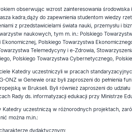
okiem obserwując wzrost zainteresowania środowisk
asza kadra
dąży do zapewnienia studentom wiedzy rzete
niami z przedstawicielami świata nauki, przemysłu i bi
owarzystw naukowych, tym m. in.: Polskiego Towarzy
i Ekonomicznej, Polskiego Towarzystwa Ekonomicznego
Towarzystwa Telemedycyny i e-Zdrowia, Stowarzyszenia 
ego, Polskiego Towarzystwa Cybernetycznego, Polski
ciele Katedry uczestniczyli w pracach standaryzacyjn
-ONZ w Genewie oraz byli zaproszeni do pełnienia fun
ropejską w Brukseli. Byli również zaproszeni do udzia
cach Rady ds. informatyzacji edukacji przy Ministrze Ed
 Katedry uczestniczą w różnorodnych projektach, zar
nić można m.in.:
 charakterze dydaktycznym: