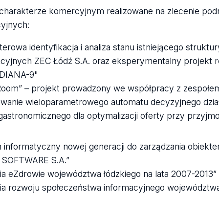
 charakterze komercyjnym realizowane na zlecenie po
cyjnych:
erowa identyfikacja i analiza stanu istniejącego struk
acyjnych ZEC Łódź S.A. oraz eksperymentalny projekt re
 DIANA-9"
oom” – projekt prowadzony we współpracy z zespołe
wanie wieloparametrowego automatu decyzyjnego dział
gastronomicznego dla optymalizacji oferty przy przyjm
 informatyczny nowej generacji do zarządzania obie
I SOFTWARE S.A.”
gia eZdrowie województwa łódzkiego na lata 2007-2013”
gia rozwoju społeczeństwa informacyjnego województwa