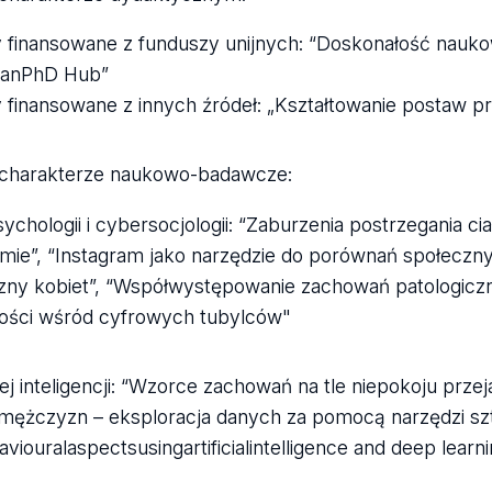
y finansowane z funduszy unijnych: “Doskonałość nauko
eanPhD Hub”
y finansowane z innych źródeł: „Kształtowanie postaw 
 charakterze naukowo-badawcze:
ychologii i cybersocjologii: “Zaburzenia postrzegania 
amie”, “Instagram jako narzędzie do porównań społeczny
zny kobiet”, “Współwystępowanie zachowań patologiczn
ści wśród cyfrowych tubylców"
ej inteligencji: “Wzorce zachowań na tle niepokoju pr
 mężczyzn – eksploracja danych za pomocą narzędzi sztu
viouralaspectsusingartificialintelligence and deep learn