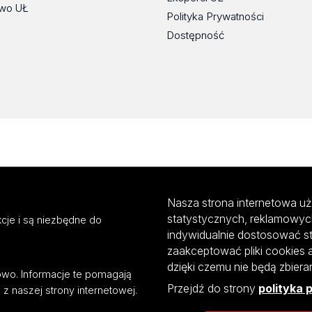
wo UŁ
Polityka Prywatności
Dostępność
Nasza strona internetowa uż
statystycznych, reklamowyc
cje i są niezbędne do
indywidualnie dostosować s
zaakceptować pliki cookies 
dzięki czemu nie będą zbier
mowo. Informacje te pomagają
Przejdź do strony
polityka 
z naszej strony internetowej.