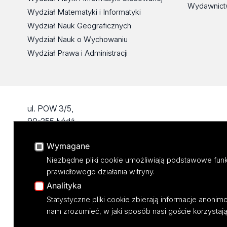
Wydawnict
Wydział Matematyki i Informatyki
Wydział Nauk Geograficznych
Wydział Nauk o Wychowaniu
Wydział Prawa i Administracji
ul. POW 3/5,
90-255 Łódź
tel: 42/635 53 56
Wymagane
fax: 42/635 50 32
Niezbędne pliki cookie umożliwiają podstawowe funk
prawidłowego działania witryny.
Analityka
Statystyczne pliki cookie zbierają informacje anoni
nam zrozumieć, w jaki sposób nasi goście korzystają 