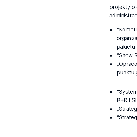
projekty o
administra
“Komput
organiz
pakietu
“Show R
„Opraco
punktu 
“System
B+R LS
„Strate
“Strate