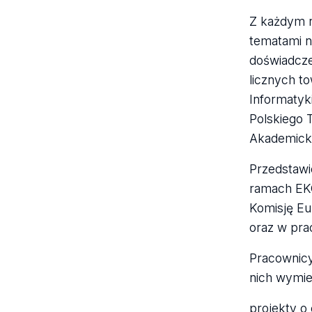
Z każdym r
tematami n
doświadcze
licznych t
Informatyk
Polskiego 
Akademicki
Przedstawi
ramach EKG
Komisję Eu
oraz w pra
Pracownicy
nich wymie
projekty o