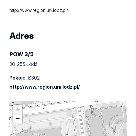
http://www.region.uni.lodz.pl/
Adres
POW 3/5
90-255 Łódź
Pokoje
: B302
http://www.region.uni.lodz.pl/
+
−