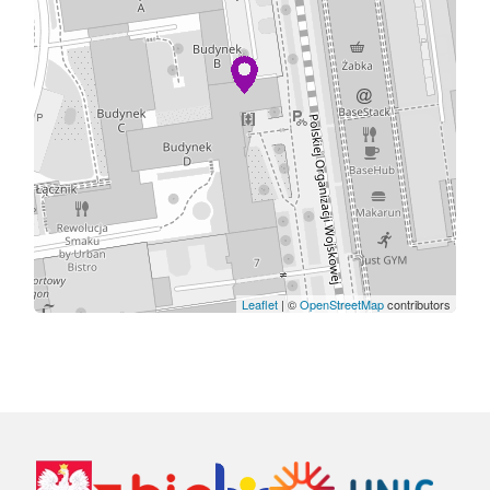
Leaflet
| ©
OpenStreetMap
contributors