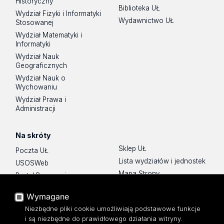
Historyczny
Biblioteka UŁ
Wydział Fizyki i Informatyki
Wydawnictwo UŁ
Stosowanej
Wydział Matematyki i
Informatyki
Wydział Nauk
Geograficznych
Wydział Nauk o
Wychowaniu
Wydział Prawa i
Administracji
Na skróty
Sklep UŁ
Poczta UŁ
Lista wydziałów i jednostek
USOSWeb
Mapa Strony
Portal Pracowniczy
Dostępność
Baza Aktów Własnych
Wymagane
Polityka prywatności
Platforma e-learningowa
Niezbędne pliki cookie umożliwiają podstawowe funkcje
Moodle
i są niezbędne do prawidłowego działania witryny.
Eksperci UŁ