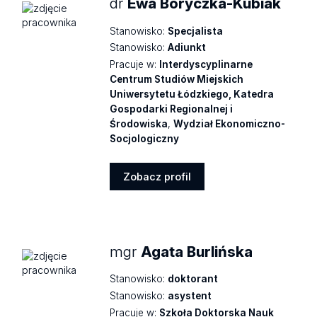
dr
Ewa Boryczka-Kubiak
Stanowisko:
Specjalista
Stanowisko:
Adiunkt
Pracuje w:
Interdyscyplinarne
Centrum Studiów Miejskich
Uniwersytetu Łódzkiego, Katedra
Gospodarki Regionalnej i
Środowiska
,
Wydział Ekonomiczno-
Socjologiczny
Zobacz profil
Zobacz
profil
mgr
Agata Burlińska
Stanowisko:
doktorant
Stanowisko:
asystent
Pracuje w:
Szkoła Doktorska Nauk