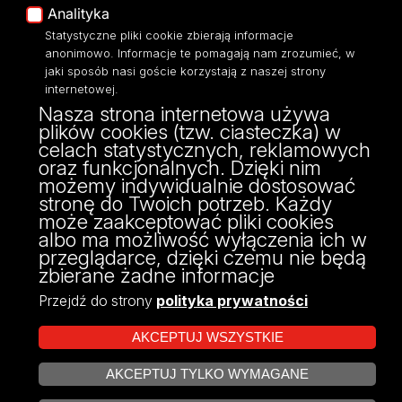
Analityka
Polityka Prywatności
Statystyczne pliki cookie zbierają informacje
Dostępność
anonimowo. Informacje te pomagają nam zrozumieć, w
jaki sposób nasi goście korzystają z naszej strony
internetowej.
Nasza strona internetowa używa
plików cookies (tzw. ciasteczka) w
ul. POW 3/5,
celach statystycznych, reklamowych
90-255 Łódź
oraz funkcjonalnych. Dzięki nim
tel: 42/635 53 56
możemy indywidualnie dostosować
fax: 42/635 50 32
stronę do Twoich potrzeb. Każdy
może zaakceptować pliki cookies
albo ma możliwość wyłączenia ich w
przeglądarce, dzięki czemu nie będą
zbierane żadne informacje
Przejdź do strony
polityka prywatności
AKCEPTUJ WSZYSTKIE
AKCEPTUJ TYLKO WYMAGANE
Projekt Multiportalu UŁ współfinansowany z funduszy Unii Europejskiej w
ZARZĄDZAJ COOKIES
ramach konkursu NCBR