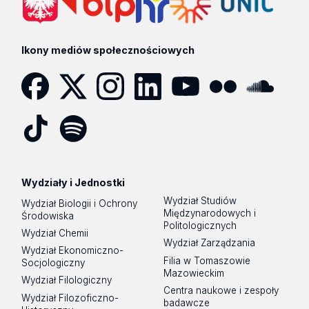
Ikony mediów społecznościowych
Facebook
Twitter
Instagram
LinkedIn
YouTube
Flickr
SoundCloud
Tik
Spotify
Podcast
Tok
Wydziały i Jednostki
Wydział Studiów
Wydział Biologii i Ochrony
Międzynarodowych i
Środowiska
Politologicznych
Wydział Chemii
Wydział Zarządzania
Wydział Ekonomiczno-
Filia w Tomaszowie
Socjologiczny
Mazowieckim
Wydział Filologiczny
Centra naukowe i zespoły
Wydział Filozoficzno-
badawcze