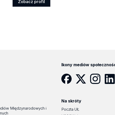
Zobacz profil
Zobacz
profil
Ikony mediów społecznoś
Facebook
Twitter
Instagram
Linke
Na skróty
udiów Międzynarodowych i
Poczta UŁ
znych