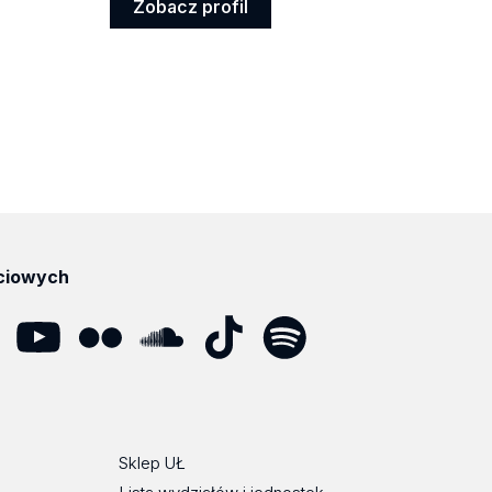
Zobacz profil
Zobacz
profil
ciowych
dIn
YouTube
Flickr
SoundCloud
Tik
Spotify
Podcast
Tok
Sklep UŁ