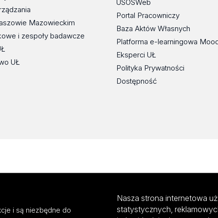
USOSWeb
rządzania
Portal Pracowniczy
maszowie Mazowieckim
Baza Aktów Własnych
kowe i zespoły badawcze
Platforma e-learningowa Moo
UŁ
Eksperci UŁ
wo UŁ
Polityka Prywatności
Dostępność
Nasza strona internetowa uż
statystycznych, reklamowyc
cje i są niezbędne do