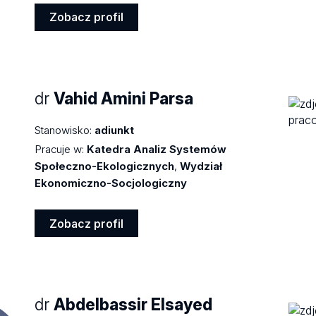
Zobacz profil
Zobacz
profil
dr
Vahid Amini Parsa
Stanowisko:
adiunkt
Pracuje w:
Katedra Analiz Systemów
Społeczno-Ekologicznych
,
Wydział
Ekonomiczno-Socjologiczny
Zobacz profil
Zobacz
profil
dr
Abdelbassir Elsayed