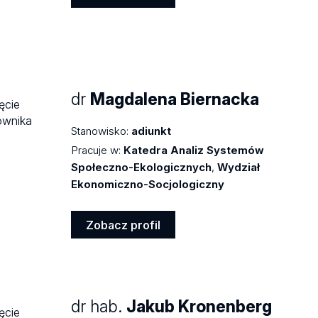
Zobacz
profil
dr
Magdalena Biernacka
Stanowisko:
adiunkt
Pracuje w:
Katedra Analiz Systemów
Społeczno-Ekologicznych
,
Wydział
Ekonomiczno-Socjologiczny
Zobacz profil
Zobacz
profil
dr hab.
Jakub Kronenberg