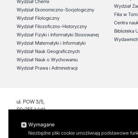
Wydział Chemii
Wydział Za
Wydział Ekonomiczno-Socjologiczny
Filia w To
Wydział Filologiczny
Centra nau
Wydział Filozoficzno-Historyczny
Biblioteka 
Wydział Fizyki i Informatyki Stosowanej
Wydawnict
Wydział Matematyki i Informatyki
Wydział Nauk Geograficznych
Wydział Nauk o Wychowaniu
Wydział Prawa i Administracji
ul. POW 3/5,
90-255 Łódź
tel: 42/635 53 56
Wymagane
fax: 42/635 50 32
Niezbędne pliki cookie umożliwiają podstawowe funk