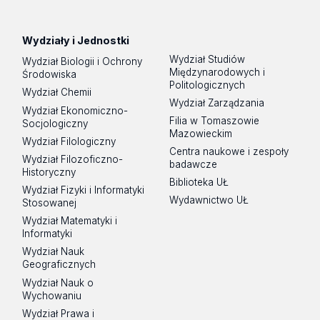
Tik
Spotify
Podcast
Tok
Wydziały i Jednostki
Wydział Studiów
Wydział Biologii i Ochrony
Międzynarodowych i
Środowiska
Politologicznych
Wydział Chemii
Wydział Zarządzania
Wydział Ekonomiczno-
Filia w Tomaszowie
Socjologiczny
Mazowieckim
Wydział Filologiczny
Centra naukowe i zespoły
Wydział Filozoficzno-
badawcze
Historyczny
Biblioteka UŁ
Wydział Fizyki i Informatyki
Wydawnictwo UŁ
Stosowanej
Wydział Matematyki i
Informatyki
Wydział Nauk
Geograficznych
Wydział Nauk o
Wychowaniu
Wydział Prawa i