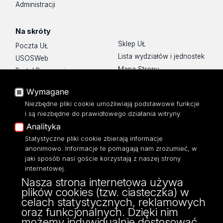
Administracji
Na skróty
Sklep UŁ
Poczta UŁ
Lista wydziałów i jednostek
USOSWeb
Mapa Strony
Portal Pracowniczy
Dostępność
Baza Aktów Własnych
Wymagane
Polityka prywatności
Platforma e-learningowa
Niezbędne pliki cookie umożliwiają podstawowe funkcje
Moodle
i są niezbędne do prawidłowego działania witryny.
Eksperci UŁ
Analityka
Polityka Prywatności
Statystyczne pliki cookie zbierają informacje
Dostępność
anonimowo. Informacje te pomagają nam zrozumieć, w
jaki sposób nasi goście korzystają z naszej strony
internetowej.
Nasza strona internetowa używa
plików cookies (tzw. ciasteczka) w
ul. POW 3/5,
celach statystycznych, reklamowych
90-255 Łódź
oraz funkcjonalnych. Dzięki nim
tel: 42/635 53 56
możemy indywidualnie dostosować