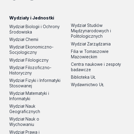
Tik
Spotify
Podcast
Tok
Wydziały i Jednostki
Wydział Studiów
Wydział Biologii i Ochrony
Międzynarodowych i
Środowiska
Politologicznych
Wydział Chemii
Wydział Zarządzania
Wydział Ekonomiczno-
Filia w Tomaszowie
Socjologiczny
Mazowieckim
Wydział Filologiczny
Centra naukowe i zespoły
Wydział Filozoficzno-
badawcze
Historyczny
Biblioteka UŁ
Wydział Fizyki i Informatyki
Wydawnictwo UŁ
Stosowanej
Wydział Matematyki i
Informatyki
Wydział Nauk
Geograficznych
Wydział Nauk o
Wychowaniu
Wydział Prawa i