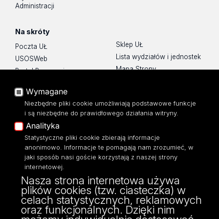
Administracji
Na skróty
Sklep UŁ
Poczta UŁ
Lista wydziałów i jednostek
USOSWeb
Mapa Strony
Portal Pracowniczy
Dostępność
Baza Aktów Własnych
Wymagane
Polityka prywatności
Platforma e-learningowa
Niezbędne pliki cookie umożliwiają podstawowe funkcje
Moodle
i są niezbędne do prawidłowego działania witryny.
Eksperci UŁ
Analityka
Polityka Prywatności
Statystyczne pliki cookie zbierają informacje
Dostępność
anonimowo. Informacje te pomagają nam zrozumieć, w
jaki sposób nasi goście korzystają z naszej strony
internetowej.
Nasza strona internetowa używa
plików cookies (tzw. ciasteczka) w
ul. POW 3/5,
celach statystycznych, reklamowych
90-255 Łódź
oraz funkcjonalnych. Dzięki nim
tel: 42/635 53 56