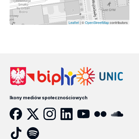
Leaflet
| ©
OpenStreetMap
contributors
Ikony mediów społecznościowych
Facebook
Twitter
Instagram
LinkedIn
YouTube
Flickr
SoundCloud