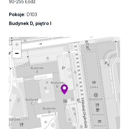
90-255 Łódź
Pokoje
: D103
Budynek D, piętro I
+
−