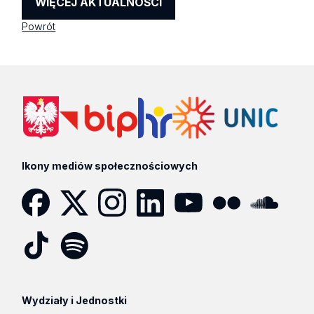
WIĘCEJ AKTUALNOŚCI
Powrót
Ikony mediów społecznościowych
Facebook
Twitter
Instagram
LinkedIn
YouTube
Flickr
SoundCloud
Tik
Spotify
Podcast
Tok
Wydziały i Jednostki