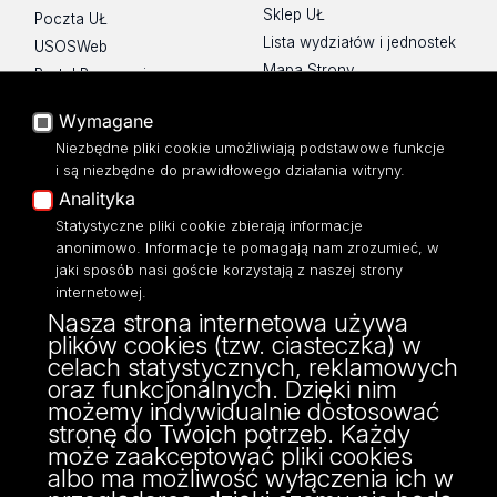
Sklep UŁ
Poczta UŁ
Lista wydziałów i jednostek
USOSWeb
Mapa Strony
Portal Pracowniczy
Dostępność
Baza Aktów Własnych
Wymagane
Polityka prywatności
Platforma e-learningowa
Niezbędne pliki cookie umożliwiają podstawowe funkcje
Moodle
i są niezbędne do prawidłowego działania witryny.
Eksperci UŁ
Analityka
Polityka Prywatności
Statystyczne pliki cookie zbierają informacje
Dostępność
anonimowo. Informacje te pomagają nam zrozumieć, w
jaki sposób nasi goście korzystają z naszej strony
internetowej.
Nasza strona internetowa używa
plików cookies (tzw. ciasteczka) w
ul. POW 3/5,
celach statystycznych, reklamowych
90-255 Łódź
oraz funkcjonalnych. Dzięki nim
tel: 42/635 53 56
możemy indywidualnie dostosować
fax: 42/635 50 32
stronę do Twoich potrzeb. Każdy
może zaakceptować pliki cookies
albo ma możliwość wyłączenia ich w