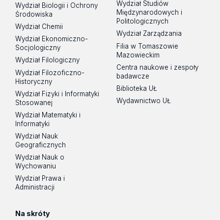
Wydział Studiów
Wydział Biologii i Ochrony
Międzynarodowych i
Środowiska
Politologicznych
Wydział Chemii
Wydział Zarządzania
Wydział Ekonomiczno-
Filia w Tomaszowie
Socjologiczny
Mazowieckim
Wydział Filologiczny
Centra naukowe i zespoły
Wydział Filozoficzno-
badawcze
Historyczny
Biblioteka UŁ
Wydział Fizyki i Informatyki
Wydawnictwo UŁ
Stosowanej
Wydział Matematyki i
Informatyki
Wydział Nauk
Geograficznych
Wydział Nauk o
Wychowaniu
Wydział Prawa i
Administracji
Na skróty